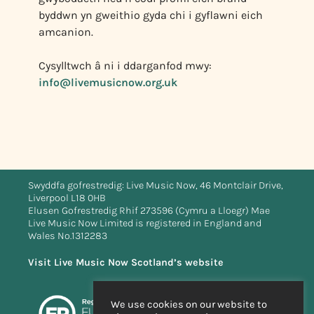
byddwn yn gweithio gyda chi i gyflawni eich
amcanion.
Cysylltwch â ni i ddarganfod mwy:
info@livemusicnow.org.uk
Swyddfa gofrestredig: Live Music Now, 46 Montclair Drive,
Liverpool L18 0HB
Elusen Gofrestredig Rhif 273596 (Cymru a Lloegr) Mae
Live Music Now Limited is registered in England and
Wales No.1312283
Visit Live Music Now Scotland’s website
We use cookies on our website to