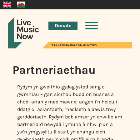
Donate
TRANSFORMING COMMUNITIES
Partneriaethau
Rydym yn gweithio gydag ystod eang o
gwmnïau – gan sicrhau buddion busnes a
chodi arian y mae mawr ei angen i’n helpu i
ddatgloi asiantaeth, rheolaeth a dewis trwy
gerddoriaeth. Rydym bob amser yn chwilio am
bartneriaid newydd i ymuno â nhw, p’un a
yw’n ymgysylltu â staff, yn ehangu eich
gwybodaeth neu’n codi proffil eich brand –