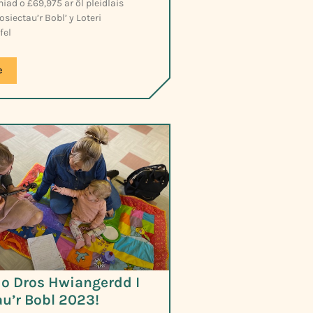
ad o £69,975 ar ôl pleidlais
siectau’r Bobl’ y Loteri
fel
e
sio Dros Hwiangerdd I
au’r Bobl 2023!