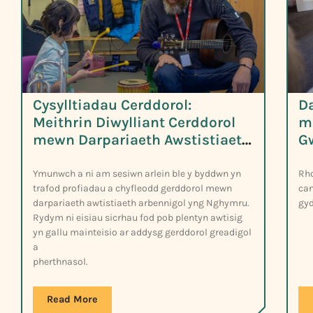
Cysylltiadau Cerddorol:
D
Meithrin Diwylliant Cerddorol
m
mewn Darpariaeth Awstistiaeth
G
Arbennigol
G
Ymunwch a ni am sesiwn arlein ble y byddwn yn
Rho
trafod profiadau a chyfleodd gerddorol mewn
can
darpariaeth awtistiaeth arbennigol yng Nghymru.
gy
Rydym ni eisiau sicrhau fod pob plentyn awtisig
yn gallu mainteisio ar addysg gerddorol greadigol
a
pherthnasol.
Read More