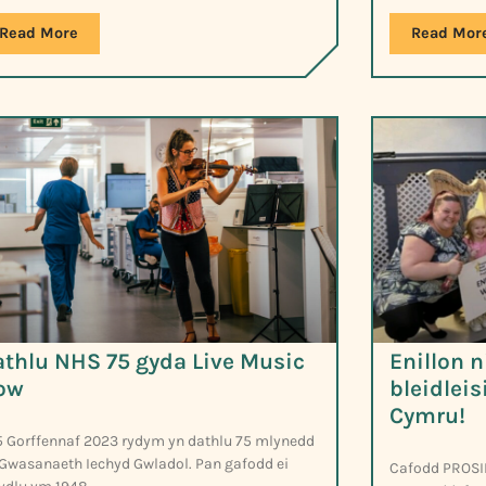
Read More
Read Mor
thlu NHS 75 gyda Live Music
Enillon n
ow
bleidlei
Cymru!
5 Gorffennaf 2023 rydym yn dathlu 75 mlynedd
 Gwasanaeth Iechyd Gwladol. Pan gafodd ei
Cafodd PROSI