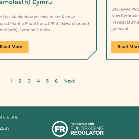
amolaeth) Cymru
Dewiswyd PRO
Now Cymru ar 
 Live Music Now yn chwilio am Reolwr
‘Prosiectau’r B
siect Plant a Phobl Ifanc (PPhI) (Gwarchodaeth
gyflawni
olaeth), i ymuno â’n tîm
Read More
Read Mor
1
2
3
4
5
6
Next
ol L18 0HB
12283