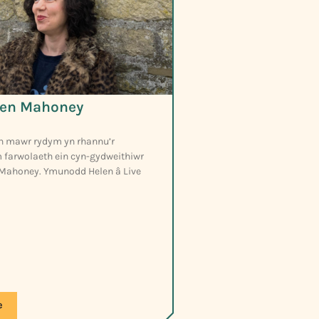
len Mahoney
h mawr rydym yn rhannu’r
farwolaeth ein cyn-gydweithiwr
Mahoney. Ymunodd Helen â Live
e