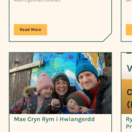
Math o gontract Contract
sef
Read More
Mae Cryn Rym i Hwiangerdd
Ry
Pr