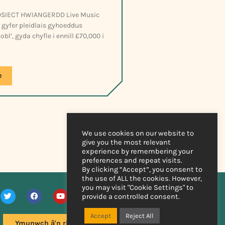
SIECT HWIANGERDD Live Music
gyfer pleidlais gyhoeddus
obl’, gyda chyfle i ennill £70,000 i
e
We use cookies on our website to
give you the most relevant
experience by remembering your
preferences and repeat visits.
By clicking “Accept”, you consent to
the use of ALL the cookies. However,
you may visit "Cookie Settings" to
provide a controlled consent.
Accept
Reject All
Ymunwch â'n rhestr bostio