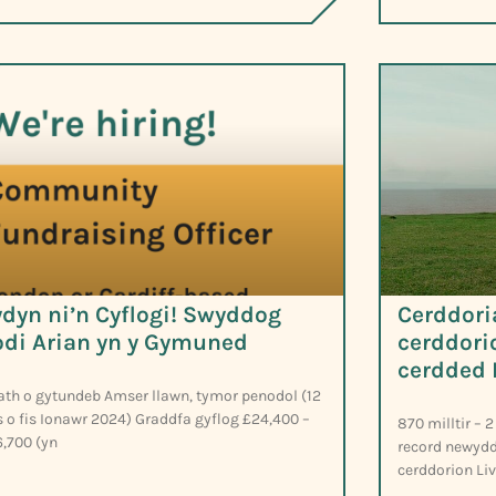
dyn ni’n Cyflogi! Swyddog
Cerddori
odi Arian yn y Gymuned
cerddorio
cerdded 
h o gytundeb Amser llawn, tymor penodol (12
 o fis Ionawr 2024) Graddfa gyflog £24,400 –
870 milltir – 
,700 (yn
record newydd
cerddorion Li