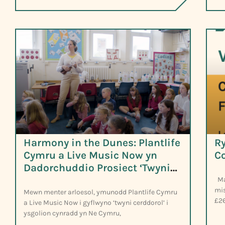
Harmony in the Dunes: Plantlife
Ry
Cymru a Live Music Now yn
C
Dadorchuddio Prosiect ‘Twyni
Cerddorol’ Cysylltu Myfyrwyr â
Mat
mis
Natur
Mewn menter arloesol, ymunodd Plantlife Cymru
£26
a Live Music Now i gyflwyno ‘twyni cerddorol’ i
ysgolion cynradd yn Ne Cymru,