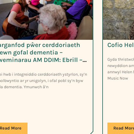
arganfod pŵer cerddoriaeth
Cofio He
ewn gofal dementia –
weminarau AM DDIM: Ebrill –
Gyda thristwc
newyddion am 
orffennaf 2025
annwyl Helen 
i hwb i integreiddio cerddoriaeth ystyrlon, sy’n
Music Now
olbwyntio ar yr unigolyn, i ofal pobl sy’n byw
da dementia. Ymunwch â’n
Read More
Read Mor