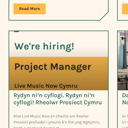
Read More
Rydyn ni’n cyflogi. Rydyn ni’n
Da
cyflogi! Rheolwr Prosiect Cymru
N
Mae Live Music Now yn chwilio am Reolwr
Ar 
Prosiect profiadol i ymuno â’n tîm yng Nghymru.
o’r