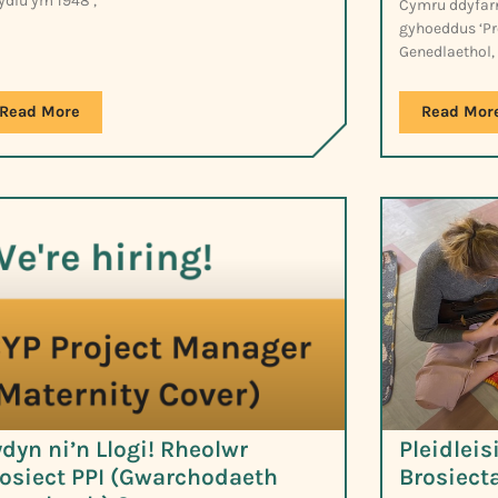
ydlu ym 1948 ,
Cymru ddyfarni
gyhoeddus ‘Pro
Genedlaethol, 
Read More
Read Mor
dyn ni’n Llogi! Rheolwr
Pleidlei
osiect PPI (Gwarchodaeth
Brosiect