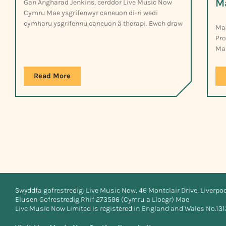
M
Gan Angharad Jenkins, cerddor Live Music Now
Cymru Mae ysgrifenwyr caneuon di-ri wedi
cymharu ysgrifennu caneuon â therapi. Ewch draw
Mae
Pro
Mam
Read More
Swyddfa gofrestredig: Live Music Now, 46 Montclair Drive, Liverpo
Elusen Gofrestredig Rhif 273596 (Cymru a Lloegr) Mae
Live Music Now Limited is registered in England and Wales No.13