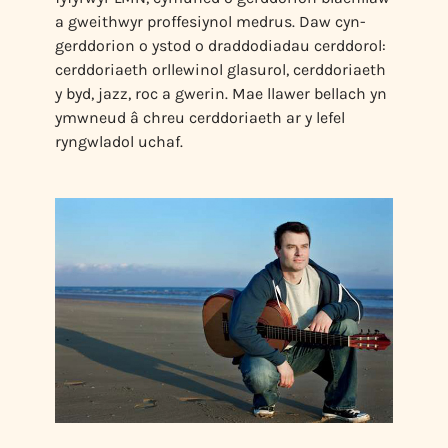
a gweithwyr proffesiynol medrus. Daw cyn-
gerddorion o ystod o draddodiadau cerddorol:
cerddoriaeth orllewinol glasurol, cerddoriaeth
y byd, jazz, roc a gwerin. Mae llawer bellach yn
ymwneud â chreu cerddoriaeth ar y lefel
ryngwladol uchaf.