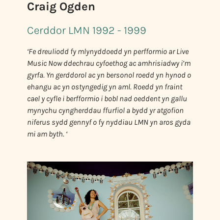
Craig Ogden
Cerddor LMN 1992 - 1999
‘Fe dreuliodd fy mlynyddoedd yn perfformio ar Live
Music Now ddechrau cyfoethog ac amhrisiadwy i’m
gyrfa. Yn gerddorol ac yn bersonol roedd yn hynod o
ehangu ac yn ostyngedig yn aml. Roedd yn fraint
cael y cyfle i berfformio i bobl nad oeddent yn gallu
mynychu cyngherddau ffurfiol a bydd yr atgofion
niferus sydd gennyf o fy nyddiau LMN yn aros gyda
mi am byth. ‘