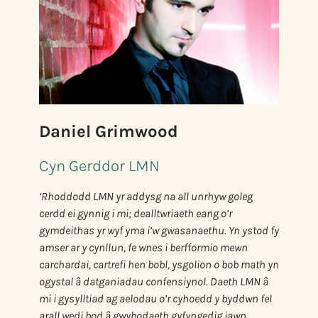
Daniel Grimwood
Cyn Gerddor LMN
‘Rhoddodd LMN yr addysg na all unrhyw goleg
cerdd ei gynnig i mi; dealltwriaeth eang o’r
gymdeithas yr wyf yma i’w gwasanaethu. Yn ystod fy
amser ar y cynllun, fe wnes i berfformio mewn
carchardai, cartrefi hen bobl, ysgolion o bob math yn
ogystal â datganiadau confensiynol. Daeth LMN â
mi i gysylltiad ag aelodau o’r cyhoedd y byddwn fel
arall wedi bod â gwybodaeth gyfyngedig iawn