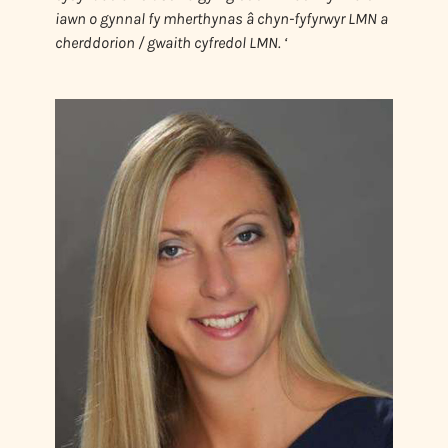
iawn o gynnal fy mherthynas â chyn-fyfyrwyr LMN a
cherddorion / gwaith cyfredol LMN. ‘