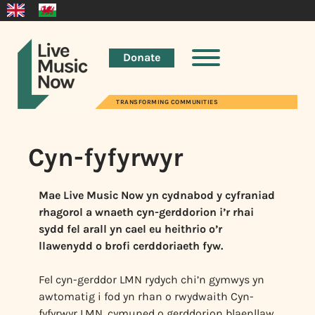
Donate
TRANSFORMING COMMUNITIES
Cyn-fyfyrwyr
Mae Live Music Now yn cydnabod y cyfraniad
rhagorol a wnaeth cyn-gerddorion i’r rhai
sydd fel arall yn cael eu heithrio o’r
llawenydd o brofi cerddoriaeth fyw.
Fel cyn-gerddor LMN rydych chi’n gymwys yn
awtomatig i fod yn rhan o rwydwaith Cyn-
fyfyrwyr LMN, cymuned o gerddorion blaenllaw