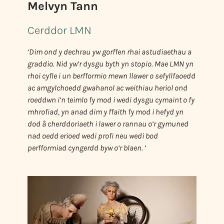
Melvyn Tann
Cerddor LMN
‘Dim ond y dechrau yw gorffen rhai astudiaethau a
graddio. Nid yw’r dysgu byth yn stopio. Mae LMN yn
rhoi cyfle i un berfformio mewn llawer o sefyllfaoedd
ac amgylchoedd gwahanol ac weithiau heriol ond
roeddwn i’n teimlo fy mod i wedi dysgu cymaint o fy
mhrofiad, yn anad dim y ffaith fy mod i hefyd yn
dod â cherddoriaeth i lawer o rannau o’r gymuned
nad oedd erioed wedi profi neu wedi bod
perfformiad cyngerdd byw o’r blaen. ‘