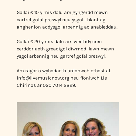
Gallai £ 10 y mis dalu am gyngerdd mewn
cartref gofal preswyl neu ysgol i blant ag
anghenion addysgol arbennig ac anableddau.
Gallai £ 20 y mis dalu am weithdy creu
cerddoriaeth greadigol diwrnod llawn mewn
ysgol arbennig neu gartref gofal preswyl.
Am ragor o wybodaeth anfonwch e-bost at
info@livemusicnow.org
neu ffoniwch Lis
Chirinos ar 020 7014 2829.