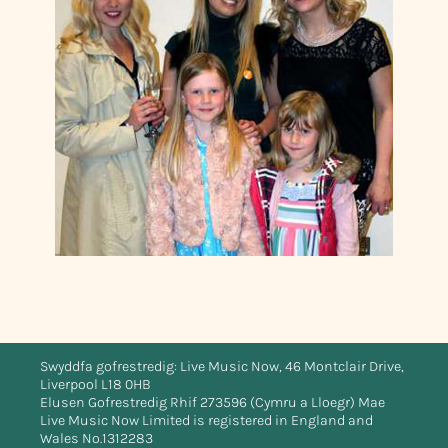
Swyddfa gofrestredig: Live Music Now, 46 Montclair Drive,
Liverpool L18 0HB
Elusen Gofrestredig Rhif 273596 (Cymru a Lloegr) Mae
Live Music Now Limited is registered in England and
Wales No.1312283