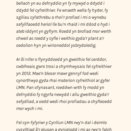
bellach yn eu defnyddio yn fy mywyd o ddydd i
ddydd fel cyfreithiwr. Fe wnaeth wella fy hyder, fy
sgiliau cyfathrebu a rhoi’r profiad i mi o wynebu
sefyllfaoedd heriol lle bu’n rhaid i mi ddod o hyd i
ateb iddynt yn gyflym. Roedd yn brofiad mor werth
chweil ac roedd y cyfle i weithio gyda’r plant a’r
oedolion hyn yn wirioneddol ysbrydoledig.
Ar ôl nifer o flynyddoedd yn gweithio fel cerddor,
cwblheais gwrs trosi a chymhwysais fel cyfreithiwr
yn 2012. Mae’n bleser mawr gennyf fod wedi
cynorthwyo gyda rhai materion cyfreithiol ar gyfer
LMN. Pan ofynasant, roeddwn wrth fy modd yn
defnyddio fy ngyrfa newydd i allu gweithio gyda’r
sefydliad, a oedd wedi rhoi profiadau a chyfleoedd
mor wych i mi.
Fel cyn-fyfyriwr y Cynllun LMN rwy’n dal i deimlo
cysylltiad â’r elusen a gynigiodd i mi ac rwy’n falch