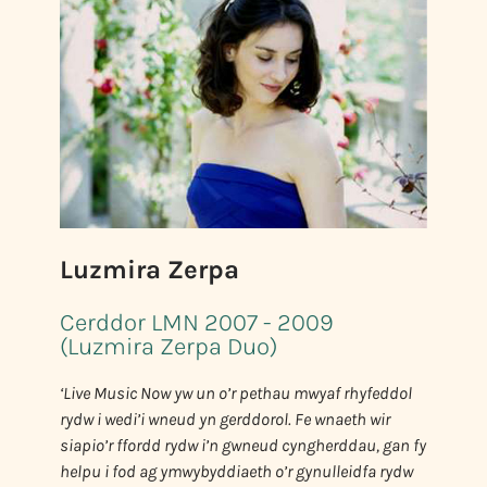
Luzmira Zerpa
Cerddor LMN 2007 - 2009
(Luzmira Zerpa Duo)
‘Live Music Now yw un o’r pethau mwyaf rhyfeddol
rydw i wedi’i wneud yn gerddorol. Fe wnaeth wir
siapio’r ffordd rydw i’n gwneud cyngherddau, gan fy
helpu i fod ag ymwybyddiaeth o’r gynulleidfa rydw