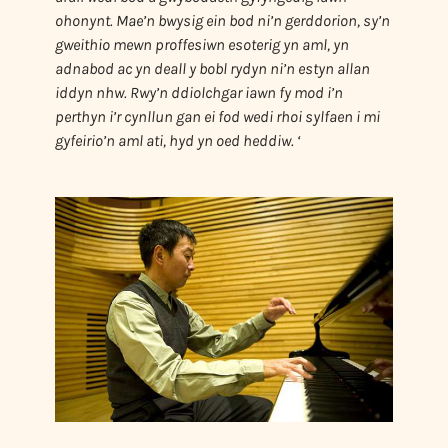
ohonynt. Mae’n bwysig ein bod ni’n gerddorion, sy’n
gweithio mewn proffesiwn esoterig yn aml, yn
adnabod ac yn deall y bobl rydyn ni’n estyn allan
iddyn nhw. Rwy’n ddiolchgar iawn fy mod i’n
perthyn i’r cynllun gan ei fod wedi rhoi sylfaen i mi
gyfeirio’n aml ati, hyd yn oed heddiw. ‘