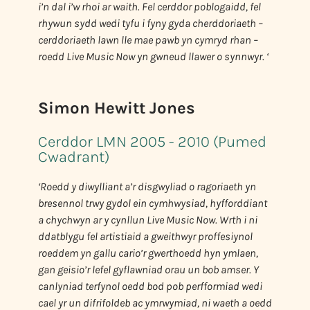
i’n dal i’w rhoi ar waith. Fel cerddor poblogaidd, fel
rhywun sydd wedi tyfu i fyny gyda cherddoriaeth –
cerddoriaeth lawn lle mae pawb yn cymryd rhan –
roedd Live Music Now yn gwneud llawer o synnwyr. ‘
Simon Hewitt Jones
Cerddor LMN 2005 - 2010 (Pumed
Cwadrant)
‘Roedd y diwylliant a’r disgwyliad o ragoriaeth yn
bresennol trwy gydol ein cymhwysiad, hyfforddiant
a chychwyn ar y cynllun Live Music Now. Wrth i ni
ddatblygu fel artistiaid a gweithwyr proffesiynol
roeddem yn gallu cario’r gwerthoedd hyn ymlaen,
gan geisio’r lefel gyflawniad orau un bob amser. Y
canlyniad terfynol oedd bod pob perfformiad wedi
cael yr un difrifoldeb ac ymrwymiad, ni waeth a oedd