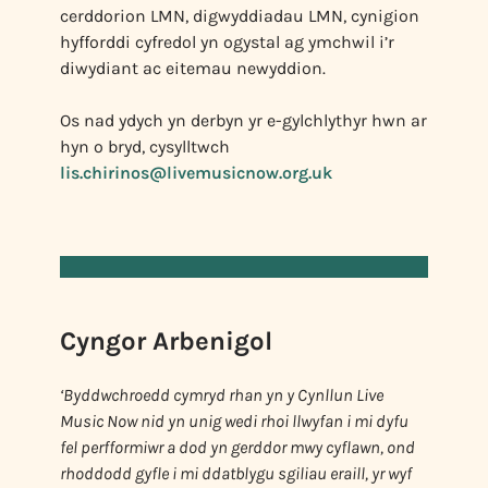
cerddorion LMN, digwyddiadau LMN, cynigion
hyfforddi cyfredol yn ogystal ag ymchwil i’r
diwydiant ac eitemau newyddion.
Os nad ydych yn derbyn yr e-gylchlythyr hwn ar
hyn o bryd, cysylltwch
lis.chirinos@livemusicnow.org.uk
Cyngor Arbenigol
‘Byddwch
roedd cymryd rhan yn y Cynllun Live
Music Now nid yn unig wedi rhoi llwyfan i mi dyfu
fel perfformiwr a dod yn gerddor mwy cyflawn, ond
rhoddodd gyfle i mi ddatblygu sgiliau eraill, yr wyf