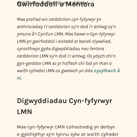
dyddiadau hyfforddi yn y dyfodol.
Gwirfoddoli a Mentora
Mae profiad ein cerddorion cyn-fyfyrwyr yn
amhrisiadwy i’r cerddorion sy’n dod i’r amlwg sy’n
ymuno â’r Cynllun LMN. Mae llawer o Gyn-fyfyrwyr
LMN yn gwirfoddoli i eistedd ar baneli clyweliad,
cynorthwyo gyda digwyddiadau neu fentora
cerddorion LMN sy’n dod i’r amlwg. Os ydych chi’n
gyn-gerddor LMN ac yr hoffech chi fod yn rhan o
waith cyfredol LMN os gwelwch yn dda
cysylltwch â
ni.
Digwyddiadau Cyn-fyfyrwyr
LMN
Mae cyn-fyfyrwyr LMN cofrestredig yn derbyn
e-gylchlythyr sy’n tynnu sylw at waith cyfredol