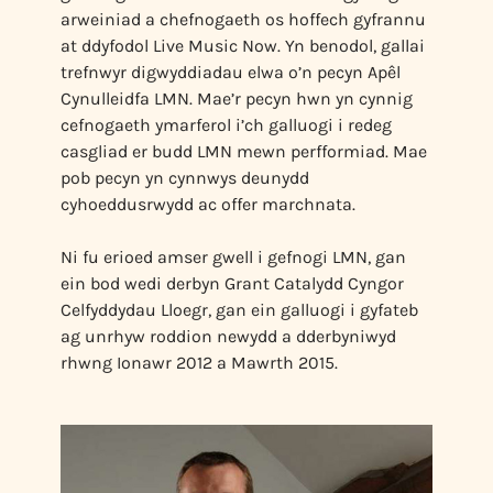
arweiniad a chefnogaeth os hoffech gyfrannu
at ddyfodol Live Music Now. Yn benodol, gallai
trefnwyr digwyddiadau elwa o’n pecyn Apêl
Cynulleidfa LMN. Mae’r pecyn hwn yn cynnig
cefnogaeth ymarferol i’ch galluogi i redeg
casgliad er budd LMN mewn perfformiad. Mae
pob pecyn yn cynnwys deunydd
cyhoeddusrwydd ac offer marchnata.
Ni fu erioed amser gwell i gefnogi LMN, gan
ein bod wedi derbyn Grant Catalydd Cyngor
Celfyddydau Lloegr, gan ein galluogi i gyfateb
ag unrhyw roddion newydd a dderbyniwyd
rhwng Ionawr 2012 a Mawrth 2015.