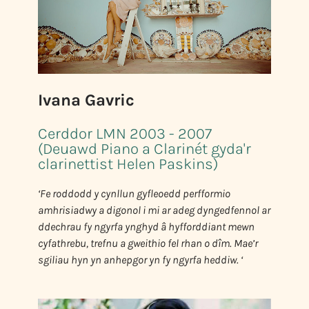
Ivana Gavric
Cerddor LMN 2003 - 2007
(Deuawd Piano a Clarinét gyda'r
clarinettist Helen Paskins)
‘Fe roddodd y cynllun gyfleoedd perfformio
amhrisiadwy a digonol i mi ar adeg dyngedfennol ar
ddechrau fy ngyrfa ynghyd â hyfforddiant mewn
cyfathrebu, trefnu a gweithio fel rhan o dîm. Mae’r
sgiliau hyn yn anhepgor yn fy ngyrfa heddiw. ‘