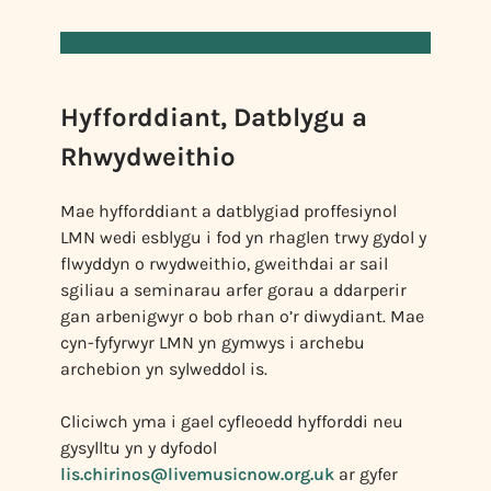
Hyfforddiant, Datblygu a
Rhwydweithio
Mae hyfforddiant a datblygiad proffesiynol
LMN wedi esblygu i fod yn rhaglen trwy gydol y
flwyddyn o rwydweithio, gweithdai ar sail
sgiliau a seminarau arfer gorau a ddarperir
gan arbenigwyr o bob rhan o’r diwydiant. Mae
cyn-fyfyrwyr LMN yn gymwys i archebu
archebion yn sylweddol is.
Cliciwch yma i gael cyfleoedd hyfforddi neu
gysylltu yn y dyfodol
lis.chirinos@livemusicnow.org.uk
ar gyfer