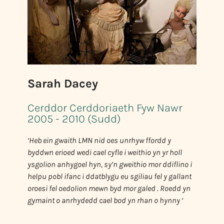
Sarah Dacey
Cerddor Cerddoriaeth Fyw Nawr
2005 - 2010 (Sudd)
‘Heb ein gwaith LMN nid oes unrhyw ffordd y
byddwn erioed wedi cael cyfle i weithio yn yr holl
ysgolion anhygoel hyn, sy’n gweithio mor ddiflino i
helpu pobl ifanc i ddatblygu eu sgiliau fel y gallant
oroesi fel oedolion mewn byd mor galed . Roedd yn
gymaint o anrhydedd cael bod yn rhan o hynny ‘