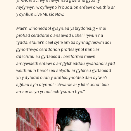
yr RNCM ac rwy’n mwynhau gweithio gyda fy
myfyrwyr i’w cyflwyno i’r buddion enfawr o weithio ar
y cynllun Live Music Now.
Mae’n wirioneddol gysyniad ysbrydoledig – rhoi
profiad cerddorol o ansawdd uchel i rywun na
fyddai efallai’n cael cyfle am ba bynnag reswm ac i
gynorthwyo cerddorion proffesiynol ifanc ar
ddechrau eu gyrfaoedd i berfformio mewn
amrywiaeth enfawr o amgylcheddau gwahanol sydd
weithiau’n heriol i eu sefydlu ar gyfer eu gyrfaoedd
yn y dyfodol o ran y proffesiynoldeb dan sylw a’r
sgiliau sy’n ofynnol i chwarae ar y lefel uchaf bob
amser ac yn yr holl achlysuron hyn.
”