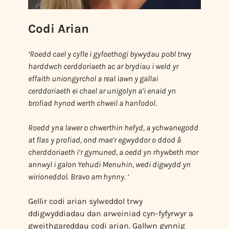
Codi Arian
‘Roedd cael y cyfle i gyfoethogi bywydau pobl trwy
harddwch cerddoriaeth ac ar brydiau i weld yr
effaith uniongyrchol a real iawn y gallai
cerddoriaeth ei chael ar unigolyn a’i enaid yn
brofiad hynod werth chweil a hanfodol.
Roedd yna lawer o chwerthin hefyd, a ychwanegodd
at flas y profiad, ond mae’r egwyddor o ddod â
cherddoriaeth i’r gymuned, a oedd yn rhywbeth mor
annwyl i galon Yehudi Menuhin, wedi digwydd yn
wirioneddol. Bravo am hynny. ‘
Gellir codi arian sylweddol trwy
ddigwyddiadau dan arweiniad cyn-fyfyrwyr a
gweithgareddau codi arian. Gallwn gynnig