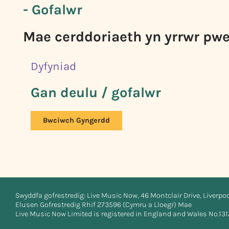
- Gofalwr
Mae cerddoriaeth yn yrrwr pwer
Dyfyniad
Gan deulu / gofalwr
Bwciwch Gyngerdd
Swyddfa gofrestredig: Live Music Now, 46 Montclair Drive, Liverpo
Elusen Gofrestredig Rhif 273596 (Cymru a Lloegr) Mae
Live Music Now Limited is registered in England and Wales No.13