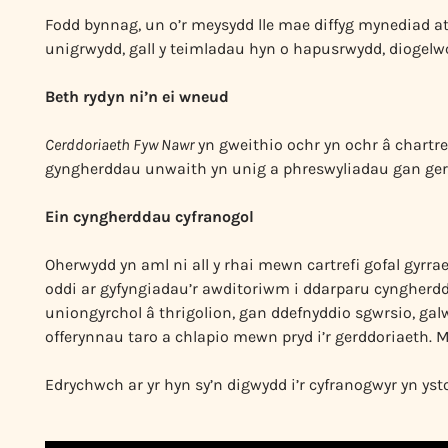
Fodd bynnag, un o’r meysydd lle mae diffyg mynediad at
unigrwydd, gall y teimladau hyn o hapusrwydd, diogelw
Beth rydyn ni’n ei wneud
Cerddoriaeth Fyw Nawr
yn gweithio ochr yn ochr â chartref
gyngherddau unwaith yn unig a phreswyliadau gan gerd
Ein cyngherddau cyfranogol
Oherwydd yn aml ni all y rhai mewn cartrefi gofal gyrrae
oddi ar gyfyngiadau’r awditoriwm i ddarparu cyngherdda
uniongyrchol â thrigolion, gan ddefnyddio sgwrsio, ga
offerynnau taro a chlapio mewn pryd i’r gerddoriaeth. 
Edrychwch ar yr hyn sy’n digwydd i’r cyfranogwyr yn yst