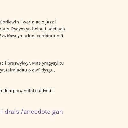
rllewin i werin ac o jazz i
aus. Rydym yn helpu i adeiladu
Fyw Nawr
yn arfogi cerddorion â
 ac i breswylwyr. Mae ymgysylltu
yr, teimladau o dwf, dysgu,
h ddarparu gofal o ddydd i
 i drais./anecdote gan