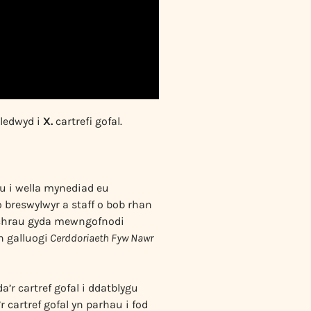
ledwyd i
X.
cartrefi gofal.
pu i wella mynediad eu
 breswylwyr a staff o bob rhan
dechrau gyda mewngofnodi
n galluogi
Cerddoriaeth Fyw Nawr
’r cartref gofal i ddatblygu
 cartref gofal yn parhau i fod