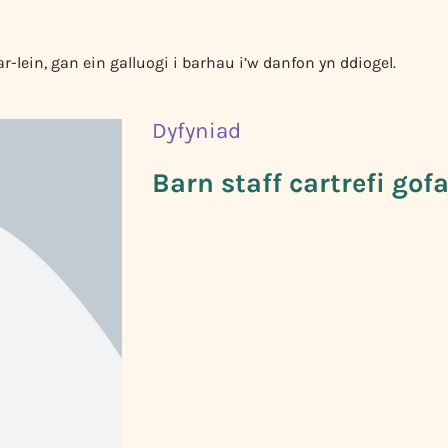
-lein, gan ein galluogi i barhau i’w danfon yn ddiogel.
Dyfyniad
Barn staff cartrefi gof