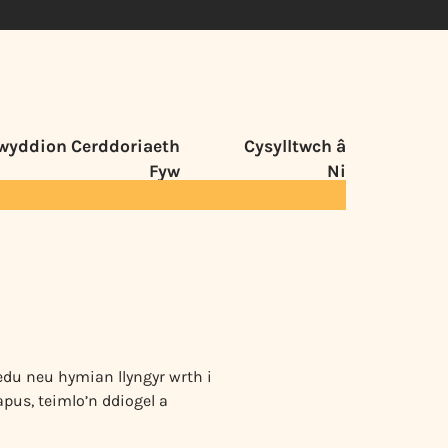
wyddion Cerddoriaeth
Cysylltwch â
Fyw
Ni
du neu hymian llyngyr wrth i
pus, teimlo’n ddiogel a