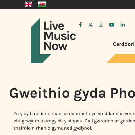
Cerddori
Gweithio gyda Pho
Yn y byd modern, mae cerddoriaeth yn ymddangos ym mho
chi grwydro o amgylch y siopau. Gall gwrando ar gerdd
theimlo’n rhan o gymuned gydlynol.