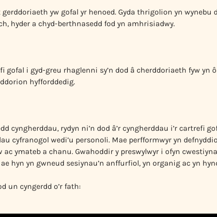
 gerddoriaeth yw gofal yr henoed. Gyda thrigolion yn wynebu 
ch, hyder a chyd-berthnasedd fod yn amhrisiadwy.
i gofal i gyd-greu rhaglenni sy’n dod â cherddoriaeth fyw yn ôl
dorion hyfforddedig.
dd cyngherddau, rydyn ni’n dod â’r cyngherddau i’r cartrefi gof
u cyfranogol wedi’u personoli. Mae perfformwyr yn defnyddio’
lw ac ymateb a chanu. Gwahoddir y preswylwyr i ofyn cwestiyn
Mae hyn yn gwneud sesiynau’n anffurfiol, yn organig ac yn hyn
od un cyngerdd o’r fath: