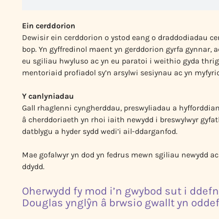
Ein cerddorion
Dewisir ein cerddorion o ystod eang o draddodiadau cer
bop. Yn gyffredinol maent yn gerddorion gyrfa gynnar, 
eu sgiliau hwyluso ac yn eu paratoi i weithio gyda thri
mentoriaid profiadol sy’n arsylwi sesiynau ac yn myfyrio
Y canlyniadau
Gall rhaglenni cyngherddau, preswyliadau a hyfforddiant
â cherddoriaeth yn rhoi iaith newydd i breswylwyr gyfat
datblygu a hyder sydd wedi’i ail-ddarganfod.
Mae gofalwyr yn dod yn fedrus mewn sgiliau newydd ac y
ddydd.
Oherwydd fy mod i’n gwybod sut i ddefny
Douglas ynglŷn â brwsio gwallt yn odde