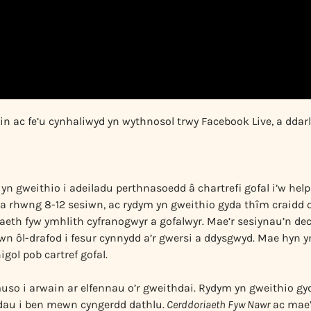
 ac fe’u cynhaliwyd yn wythnosol trwy Facebook Live, a ddarl
n gweithio i adeiladu perthnasoedd â chartrefi gofal i’w hel
a rhwng 8-12 sesiwn, ac rydym yn gweithio gyda thîm craidd o
oriaeth fyw ymhlith cyfranogwyr a gofalwyr. Mae’r sesiynau’n 
iwn ôl-drafod i fesur cynnydd a’r gwersi a ddysgwyd. Mae hyn y
gol pob cartref gofal.
uso i arwain ar elfennau o’r gweithdai. Rydym yn gweithio gyda
dau i ben mewn cyngerdd dathlu.
Cerddoriaeth Fyw Nawr
ac mae’r