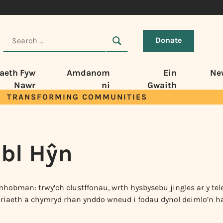
Donate
aeth Fyw
Amdanom
Ein
Ne
Nawr
ni
Gwaith
TRANSFORMING COMMUNITIES
bl Hŷn
bman: trwy’ch clustffonau, wrth hysbysebu jingles ar y tele
oriaeth a chymryd rhan ynddo wneud i fodau dynol deimlo’n ha