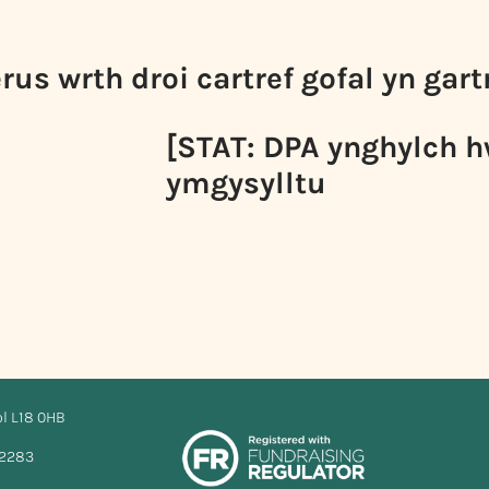
us wrth droi cartref gofal yn gartr
[STAT: DPA ynghylch h
ymgysylltu
ol L18 0HB
12283