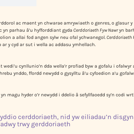
ddorol ac maent yn chwarae amrywiaeth o genres, o glasur y Go
ac yn parhau â’u hyfforddiant gyda
Cerddoriaeth Fyw Nawr
yn barh
golion a allai fod angen sylw neu ofal ychwanegol.
Cerddoriaeth 
 ar y cyd ar sut i wella ac addasu ymhellach.
 wedi’u cynllunio’n dda wella’r profiad byw a gofalu i ofalwyr
hrebu ynddo, ffordd newydd o gysylltu â’u cyfoedion a’u gofalw
n magu hyder o’r newydd i ddelio â sefyllfaoedd sy’n codi wrt
ddio cerddoriaeth, nid yw eiliadau’n disgyn
fadwy trwy gerddoriaeth