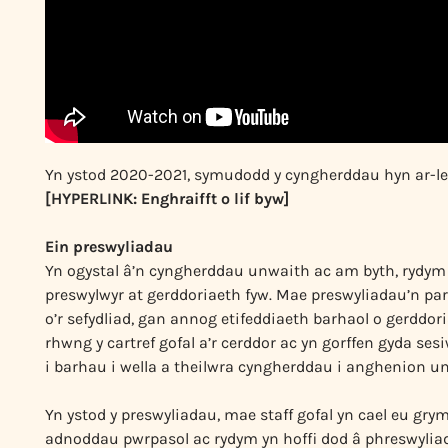
Yn ystod 2020-2021, symudodd y cyngherddau hyn ar-lein
[HYPERLINK: Enghraifft o lif byw]
Ein preswyliadau
Yn ogystal â’n cyngherddau unwaith ac am byth, rydym y
preswylwyr at gerddoriaeth fyw. Mae preswyliadau’n par
o’r sefydliad, gan annog etifeddiaeth barhaol o gerdd
rhwng y cartref gofal a’r cerddor ac yn gorffen gyda ses
i barhau i wella a theilwra cyngherddau i anghenion uni
Yn ystod y preswyliadau, mae staff gofal yn cael eu grym
adnoddau pwrpasol ac rydym yn hoffi dod â phreswylia