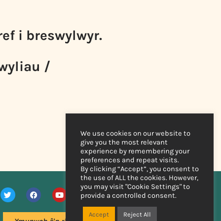
ef i breswylwyr.
wyliau /
We use cookies on our website to
give you the most relevant
experience by remembering your
preferences and repeat visits.
By clicking “Accept”, you consent to
the use of ALL the cookies. However,
you may visit "Cookie Settings" to
provide a controlled consent.
Accept
Reject All