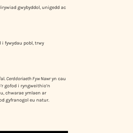
dirywiad gwybyddol, unigedd ac
 i fywydau pobl, trwy
al.
Cerddoriaeth Fyw Nawr
yn cau
r gofod i ryngweithio’n
au, chwarae ymlaen ar
od gyfranogol eu natur.