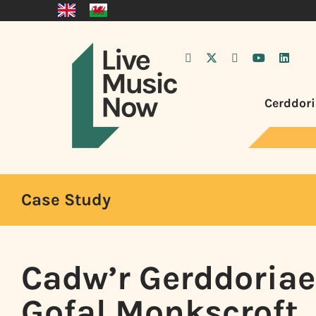
Cerddori
Case Study
Cadw’r Gerddoriae
Gofal Monkscroft