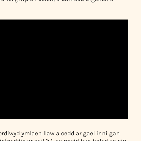
ordiwyd ymlaen llaw a oedd ar gael inni gan
fnyddio ar sail 1: 1, ac roedd hyn hefyd yn ein