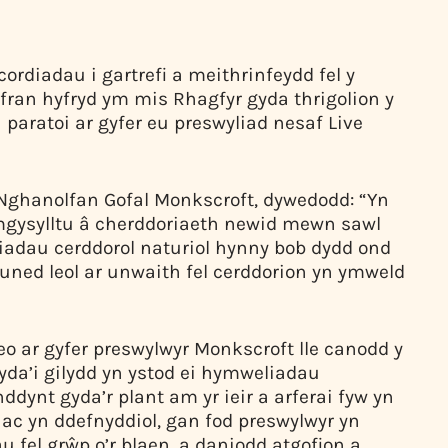
ordiadau i gartrefi a meithrinfeydd fel y
ran hyfryd ym mis Rhagfyr gyda thrigolion y
paratoi ar gyfer eu preswyliad nesaf Live
Nghanolfan Gofal Monkscroft, dywedodd: “Yn
ymgysylltu â cherddoriaeth newid mewn sawl
miadau cerddorol naturiol hynny bob dydd ond
ned leol ar unwaith fel cerddorion yn ymweld
deo ar gyfer preswylwyr Monkscroft lle canodd y
yda’i gilydd yn ystod ei hymweliadau
ddynt gyda’r plant am yr ieir a arferai fyw yn
ac yn ddefnyddiol, gan fod preswylwyr yn
fel grŵp o’r blaen, a daniodd atgofion a