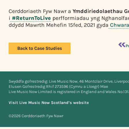
Cerddoriaeth Fyw Nawr a
Ymddiriedolaethau G
i
#ReturnToLive
perfformiadau yng Nghanolfan
ddydd Mawrth Mehefin 15fed, 2021 gyda
Chwarae
P
Back to Case Studies
Swyddfa gofrestredig: Live Music Now, 46 Montclair Drive, Liverpo
Elusen Gofrestredig Rhif 273596 (Cymru a Lloegr) Mae
Live Music Now Limited is registered in England and Wales No.13
Visit Live Music Now Scotland’s website
©2026 Cerddoriaeth Fyw Nawr