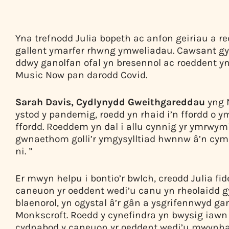
Yna trefnodd Julia bopeth ac anfon geiriau a rec
gallent ymarfer rhwng ymweliadau. Cawsant gyf
ddwy ganolfan ofal yn bresennol ac roeddent yn 
Music Now pan darodd Covid.
Sarah Davis, Cydlynydd Gweithgareddau
yng 
ystod y pandemig, roedd yn rhaid i’n ffordd o 
ffordd. Roeddem yn dal i allu cynnig yr ymrwy
gwnaethom golli’r ymgysylltiad hwnnw â’n cymu
ni. ”
Er mwyn helpu i bontio’r bwlch, creodd Julia fi
caneuon yr oeddent wedi’u canu yn rheolaidd g
blaenorol, yn ogystal â’r gân a ysgrifennwyd gan
Monkscroft. Roedd y cynefindra yn bwysig iawn 
cydnabod y caneuon yr oeddent wedi’u mwynhau 