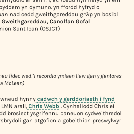
e byddem yn dymuno. yn ffordd hyfryd o
 pan nad oedd gweithgareddau grŵp yn bosibl
 Gweithgareddau, Canolfan Gofal
ion Sant Ioan (OSJCT)
u fideo wedi’i recordio ymlaen llaw
gan y gantores
ata McLean)
i wneud hynny
cadwch y gerddoriaeth i fynd
 LMN arall,
Chris Webb
. Cynhaliodd Chris ei
dd brosiect ysgrifennu caneuon cydweithredol
ysbrydoli gan atgofion a gobeithion preswylwyr