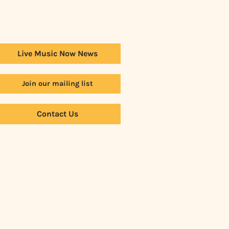
Live Music Now News
Join our mailing list
Contact Us