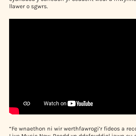
llawer o sgwrs.
“Fe wnaethon ni wir werthfawrogi’r fideos a rec
Live Music Now. Roedd yn ddefnyddiol iawn eu de