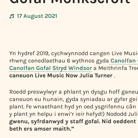
17 August 2021
Yn hydref 2019, cychwynnodd cangen Live Music
rhwng cenedlaethau 6 wythnos gyda
Canolfan 
Canolfan Gofal Stryd Windsor
a Meithrinfa Tre
caneuon Live Music Now Julia Turner
.
Roedd preswylwyr a phlant yn dysgu hoff ganeuo
caneuon eu hunain, gyda syniadau ar gyfer geir
plant. Fe wnaethant hyd yn oed ysgrifennu cân 
y plant yn helpu i enwi’r ieir hefyd!) Nododd Jul
gwenu, syfrdanwyd y staff gofal. Nid oedden
beth ers amser maith.”