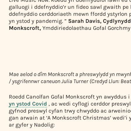
galluogi i ddefnyddio’r un fideo sawl gwaith p
ddefnyddio cerddoriaeth mewn ffordd ystyrlon
yn ystod y pandemig. ”
Sarah Davis, Cydlynydd
Monkscroft,
Ymddiriedolaethau Gofal Gorchmyn
Mae aelod o dîm Monkscroft a phreswylydd yn mwynha
/ ysgrifennwr caneuon Julia Turner (Credyd Llun: Be
Roedd Canolfan Gofal Monkscroft yn awyddus 
yn ystod Covid
, ac wedi cyflogi cerddor preswyl
gyfnod preswyl cyfan trwy chwyddo ac arweinio
gan arwain at ‘A Monkscroft Christmas’ wedi’i 
ar gyfer y Nadolig: