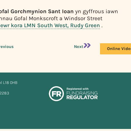
ofal Gorchmynion Sant Ioan
yn gyffrous iawn
nau Gofal Monkscroft a Windsor Street
wr kora LMN South West, Rudy Green
.
revious
Next
Online Vide
ol L18 0HB
12283