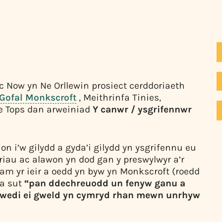
 Now yn Ne Orllewin prosiect cerddoriaeth
Gofal Monkscroft
, Meithrinfa Tinies,
e Tops dan arweiniad
Y canwr / ysgrifennwr
n i’w gilydd a gyda’i gilydd yn ysgrifennu eu
iau ac alawon yn dod gan y preswylwyr a’r
am yr ieir a oedd yn byw yn Monkscroft (roedd
ia sut
“pan ddechreuodd un fenyw ganu a
t wedi ei gweld yn cymryd rhan mewn unrhyw