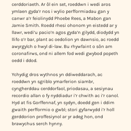
cerddoriaeth. Ar ôl ein set, roeddwn i wedi aros
ymlaen gyda’r nos i wylio perfformiadau gan y
canwr a’r feiolinydd Phoebe Rees, a Mabon gan
Jamie Smith. Roedd rhesi ohonom yn eistedd ar y
llawr, wedi’u pacio’n agos gyda’n gilydd, diodydd yn
llifo o’r bar, plant ac oedolion yn dawnsio, ac roedd
awyrgylch o hwyl di-law. Bu rhywfaint o sôn am
coronafirws, ond ni allem fod wedi gwybod popeth
oedd i ddod.
Ychydig dros wythnos yn ddiweddarach, ac
roeddwn yn sgriblo ymarferion siambr,
cyngherddau cerddorfaol, priodasau, a sesiynau
recordio allan o fy nyddiadur i’r chwith ac i’r canol.
Hyd at fis Gorffennaf, yn sydyn, doedd gen i ddim
gwaith perfformio o gwbl; stori gyfarwydd i’r holl
gerddorion proffesiynol ar yr adeg hon, ond
brawychus serch hynny.