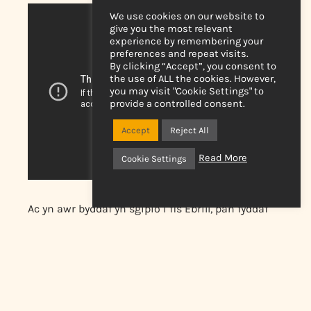
We use cookies on our website to
give you the most relevant
experience by remembering your
preferences and repeat visits.
By clicking “Accept”, you consent to
the use of ALL the cookies. However,
you may visit "Cookie Settings" to
provide a controlled consent.
Accept
Reject All
Read More
Cookie Settings
Ac yn awr byddaf yn sgipio i fis Ebrill, pan fyddaf
wedi bod yn mwynhau’r cennin Pedr, yr
anemonïau, a’r tiwlipau a blannais yn yr hydref yn
lliwio’r ardd gyda’u parch. Yn bwysicach fyth,
gwelais fy rhieni am y tro cyntaf mewn 8 mis.
Cyfarfûm hefyd â llawer o ffrindiau ym mhob
tywydd, gan gynnwys picnic diddorol gyda fy ffrind