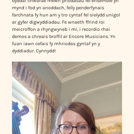
byddai chwarae mewn priodasau fel ensemble yn
mynd i fod yn anoddach, felly penderfynais
farchnata fy hun am y tro cyntaf fel sielydd unigol
ar gyfer digwyddiadau. Fe wnaeth ffrind roi
meicroffon a rhyngwyneb i mi, i recordio rhai
demos a chreais broffil ar Encore Musicians. Yn
fuan iawn cefais fy mhriodas gyntaf yn y
dyddiadur. Cynnydd!