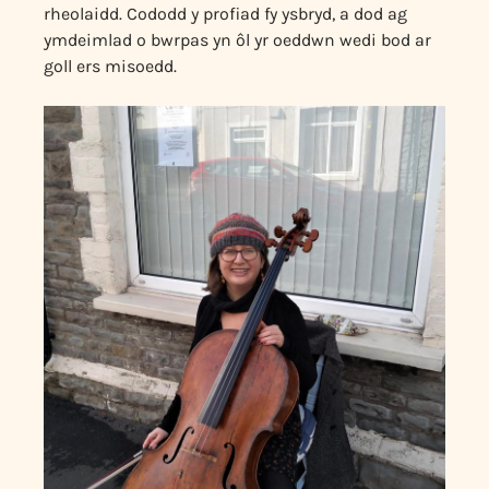
rheolaidd. Cododd y profiad fy ysbryd, a dod ag
ymdeimlad o bwrpas yn ôl yr oeddwn wedi bod ar
goll ers misoedd.