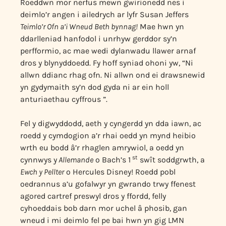
Roeddwn mor nerfus mewn gwirionedd nes i
deimlo’r angen i ailedrych ar lyfr Susan Jeffers
Teimlo’r Ofn a’i Wneud Beth bynnag!
Mae hwn yn
ddarlleniad hanfodol i unrhyw gerddor sy’n
perfformio, ac mae wedi dylanwadu llawer arnaf
dros y blynyddoedd. Fy hoff syniad ohoni yw, “Ni
allwn ddianc rhag ofn. Ni allwn ond ei drawsnewid
yn gydymaith sy’n dod gyda ni ar ein holl
anturiaethau cyffrous ”.
Fel y digwyddodd, aeth y cyngerdd yn dda iawn, ac
roedd y cymdogion a’r rhai oedd yn mynd heibio
wrth eu bodd â’r rhaglen amrywiol, a oedd yn
st
cynnwys y
Allemande
o Bach’s 1
swît soddgrwth, a
Ewch y Pellter
o Hercules Disney! Roedd pobl
oedrannus a’u gofalwyr yn gwrando trwy ffenest
agored cartref preswyl dros y ffordd, felly
cyhoeddais bob darn mor uchel â phosib, gan
wneud i mi deimlo fel pe bai hwn yn gig LMN