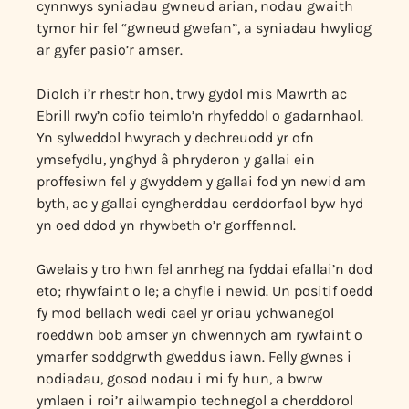
cynnwys syniadau gwneud arian, nodau gwaith
tymor hir fel “gwneud gwefan”, a syniadau hwyliog
ar gyfer pasio’r amser.
Diolch i’r rhestr hon, trwy gydol mis Mawrth ac
Ebrill rwy’n cofio teimlo’n rhyfeddol o gadarnhaol.
Yn sylweddol hwyrach y dechreuodd yr ofn
ymsefydlu, ynghyd â phryderon y gallai ein
proffesiwn fel y gwyddem y gallai fod yn newid am
byth, ac y gallai cyngherddau cerddorfaol byw hyd
yn oed ddod yn rhywbeth o’r gorffennol.
Gwelais y tro hwn fel anrheg na fyddai efallai’n dod
eto; rhywfaint o le; a chyfle i newid. Un positif oedd
fy mod bellach wedi cael yr oriau ychwanegol
roeddwn bob amser yn chwennych am rywfaint o
ymarfer soddgrwth gweddus iawn. Felly gwnes i
nodiadau, gosod nodau i mi fy hun, a bwrw
ymlaen i roi’r ailwampio technegol a cherddorol