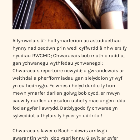
Ailymwelais â’r holl ymarferion ac astudiaethau
hynny nad oeddwn prin wedi cyffwrdd â nhw ers fy
nyddiau RWCMD; Chwaraeais bob math o raddfa,
gan ychwanegu wythfedau ychwanegol;
Chwaraeais repertoire newydd; a gwrandewais ar
weithdai a pherfformiadau gan sielyddion yr wyf
yn eu hedmygu. Fe wnes i hefyd ddrilio fy hun
mewn ymarfer darllen golwg bob dydd, er mwyn
cadw fy narllen ar y safon uchel y mae angen iddo
fod ar gyfer llawrydd. Datblygodd fy chwarae yn
sylweddol, a thyfais fy hyder yn ddifrifol!
Chwaraeais lawer o Bach – dewis amlwg i
gwarantîn wrth iddo ysgrifennu 6 swît ar gyfer