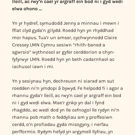
lleill, ac rwy’n cael yr argraff ein bod ni i gyd wedi
elwa ohono …
Yn yr hydref, symudodd Jenny a minnau i mewn i
fflat clyd gyda’n gilydd. Roedd hyn yn rhyddhad
mor hapus. Tua’r un amser, cychwynnodd Claire
Cressey LMN Cymru sesiwn “rhith-baned a
sgwrsio” wythnosol ar gyfer cerddorion a chyn-
fyfyrwyr LMN. Roedd hyn yn beth cadarnhaol ac
iachusol iawn i mi.
Yn y sesiynau hyn, dechreuon ni siarad am sut
roedden ni’n ymdopi â bywyd. Fe helpodd fi i agor a
rhannu gyda’r lleill, ac rwy’n cael yr argraff ein bod
ni i gyd wedi elwa. Mae’r grŵp yn dal i fynd
rhagddo, ac wedi dod yn lle cefnogol lle rydyn ni’n
rhannu pob math o feddyliau am y proffesiwn
cerdd, o’n profiadau gyda misogyny, i nerfau
perfformio. Rydym hefyd yn argymell llyfrau, yn