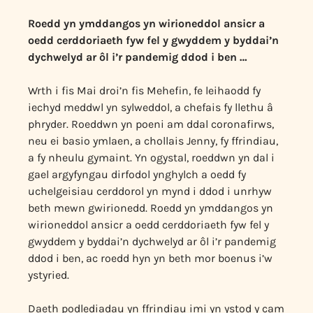
Roedd yn ymddangos yn wirioneddol ansicr a
oedd cerddoriaeth fyw fel y gwyddem y byddai’n
dychwelyd ar ôl i’r pandemig ddod i ben …
Wrth i fis Mai droi’n fis Mehefin, fe leihaodd fy
iechyd meddwl yn sylweddol, a chefais fy llethu â
phryder. Roeddwn yn poeni am ddal coronafirws,
neu ei basio ymlaen, a chollais Jenny, fy ffrindiau,
a fy nheulu gymaint. Yn ogystal, roeddwn yn dal i
gael argyfyngau dirfodol ynghylch a oedd fy
uchelgeisiau cerddorol yn mynd i ddod i unrhyw
beth mewn gwirionedd. Roedd yn ymddangos yn
wirioneddol ansicr a oedd cerddoriaeth fyw fel y
gwyddem y byddai’n dychwelyd ar ôl i’r pandemig
ddod i ben, ac roedd hyn yn beth mor boenus i’w
ystyried.
Daeth podlediadau yn ffrindiau imi yn ystod y cam