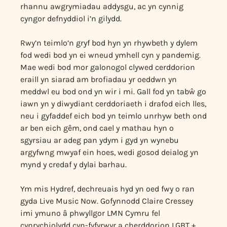
rhannu awgrymiadau addysgu, ac yn cynnig
cyngor defnyddiol i’n gilydd.
Rwy’n teimlo’n gryf bod hyn yn rhywbeth y dylem
fod wedi bod yn ei wneud ymhell cyn y pandemig.
Mae wedi bod mor galonogol clywed cerddorion
eraill yn siarad am brofiadau yr oeddwn yn
meddwl eu bod ond yn wir i mi. Gall fod yn tabŵ go
iawn yn y diwydiant cerddoriaeth i drafod eich lles,
neu i gyfaddef eich bod yn teimlo unrhyw beth ond
ar ben eich gêm, ond cael y mathau hyn o
sgyrsiau ar adeg pan ydym i gyd yn wynebu
argyfwng mwyaf ein hoes, wedi gosod deialog yn
mynd y credaf y dylai barhau.
Ym mis Hydref, dechreuais hyd yn oed fwy o ran
gyda Live Music Now. Gofynnodd Claire Cressey
imi ymuno â phwyllgor LMN Cymru fel
cynrychiolydd cyn-fyfyrwyr a cherddorion LGBT +.