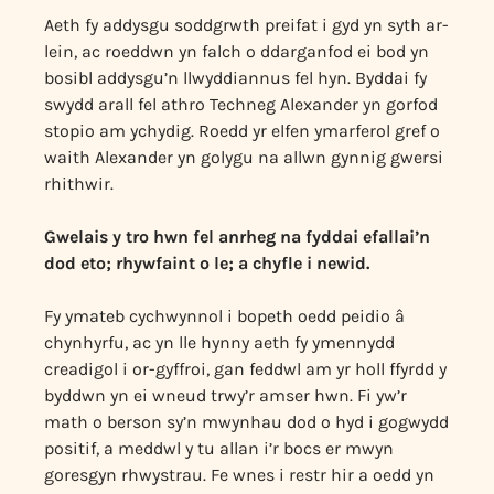
Aeth fy addysgu soddgrwth preifat i gyd yn syth ar-
lein, ac roeddwn yn falch o ddarganfod ei bod yn
bosibl addysgu’n llwyddiannus fel hyn. Byddai fy
swydd arall fel athro Techneg Alexander yn gorfod
stopio am ychydig. Roedd yr elfen ymarferol gref o
waith Alexander yn golygu na allwn gynnig gwersi
rhithwir.
Gwelais y tro hwn fel anrheg na fyddai efallai’n
dod eto; rhywfaint o le; a chyfle i newid.
Fy ymateb cychwynnol i bopeth oedd peidio â
chynhyrfu, ac yn lle hynny aeth fy ymennydd
creadigol i or-gyffroi, gan feddwl am yr holl ffyrdd y
byddwn yn ei wneud trwy’r amser hwn. Fi yw’r
math o berson sy’n mwynhau dod o hyd i gogwydd
positif, a meddwl y tu allan i’r bocs er mwyn
goresgyn rhwystrau. Fe wnes i restr hir a oedd yn