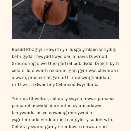
Roedd Rhagfyr i Fawrth yn llusgo ymlaen ychydig,
beth gyda’r tywydd llwyd oer, a naws Diwrnod
Groundhog o weithio gartref bob dydd! Diolch byth
cefais llu o waith recordio, gan gynnwys chwarae i
albwm, prosiect allgymorth, rhai cyngherddau
rhithwir, a Gweithdy Cyfansoddwyr Ifanc.
Ym mis Chwefror, cefais fy swyno mewn prosiect
personol newydd: darganfod cyfansoddwyr
benywaidd, ac yn enwedig menywod a
ysgrifennodd gerddoriaeth ar gyfer y soddgrwth.
Cefais fy synnu gan y nifer fawr o enwau nad