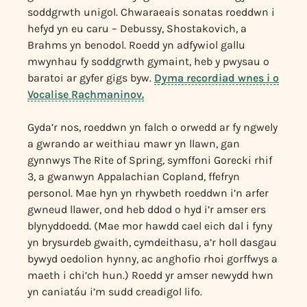
soddgrwth unigol. Chwaraeais sonatas roeddwn i
hefyd yn eu caru – Debussy, Shostakovich, a
Brahms yn benodol. Roedd yn adfywiol gallu
mwynhau fy soddgrwth gymaint, heb y pwysau o
baratoi ar gyfer gigs byw.
Dyma recordiad wnes i o
Vocalise Rachmaninov.
Gyda’r nos, roeddwn yn falch o orwedd ar fy ngwely
a gwrando ar weithiau mawr yn llawn, gan
gynnwys The Rite of Spring, symffoni Gorecki rhif
3, a gwanwyn Appalachian Copland, ffefryn
personol. Mae hyn yn rhywbeth roeddwn i’n arfer
gwneud llawer, ond heb ddod o hyd i’r amser ers
blynyddoedd. (Mae mor hawdd cael eich dal i fyny
yn brysurdeb gwaith, cymdeithasu, a’r holl dasgau
bywyd oedolion hynny, ac anghofio rhoi gorffwys a
maeth i chi’ch hun.) Roedd yr amser newydd hwn
yn caniatáu i’m sudd creadigol lifo.