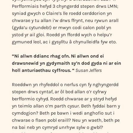
Perfformiais hefyd 3 chyngerdd stepen drws LMN;
syniad gwych o Claire’s lle roedd cerddorion yn
chwarae y tu allan i’w drws ffrynt, neu rywun arall
(gyda’u cytundeb!) er mwyn codi calon pobl yn
ystod yr ail gloi. Roedd yn ffordd wych o helpu’r
gymuned leol, ac i gysylltu â chynulleidfa fyw eto.
“Ni allwn ddianc rhag ofn. Ni allwn ond ei
drawsnewid yn gydymaith sy’n dod gyda ni ar ein
holl anturiaethau cyffrous. “
Susan Jeffers
Roeddwn yn rhyfeddol o nerfus cyn fy nghyngerdd
stepen drws cyntaf, ar ôl bod allan o’r cyfrwy
berfformio cyhyd. Roedd chwarae ar y stryd hefyd
yn teimlo allan o’m parth cysur. Beth fyddai barn y
cymdogion? Beth pe bawn i wedi anghofio sut i
chwarae o flaen pobl eraill? Neu yn waeth, beth pe
na bai neb yn cymryd unrhyw sylw o gwbl?