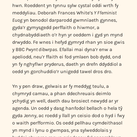
hwn. Roeddent yn tynnu sylw cystal oddi wrth fy
meddyliau. Deborah Frances White’s
Y Ffeminist
Euog
yn benodol darparodd gwmnïaeth gynnes,
gyda’r gymysgedd perffaith o hiwmor, a
chydnabyddiaeth o’r hyn yr oeddem i gyd yn mynd
drwyddo. Fe wnes i hefyd gymryd rhan yn sioe gwis
y BBC
Pwynt dibwrpas.
Efallai mai dyna’r enw a
apeliodd, neu’r ffaith ei fod ymlaen bob dydd, ond
yn fy nghyflwr pryderus, daeth yn drefn ddyddiol a
oedd yn gorchuddio’r unigedd tawel dros dro.
Yn y pen draw, gelwais ar fy meddyg teulu, a
chymryd camau, a phan ddechreuais deimlo
ychydig yn well, daeth dau brosiect newydd ar yr
agenda. Un oedd y dasg hanfodol bellach o hela tŷ
gyda Jenny, ac roedd y llall yn ceisio dod o hyd i fwy
o waith perfformio. Os oedd pellhau cymdeithasol
yn mynd i lynu o gwmpas, yna sylweddolais y