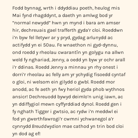
Fodd bynnag, wrth i ddyddiau poeth, heulog mis
Mai fynd rhagddynt, a daeth yn amlwg bod yr
“normal newydd” hwn yn mynd i bara am amser
hir, dechreuais gael trafferth gyda’r cloi. Roeddwn
i’n byw fel lletywr ar y pryd, gydag arlunydd ac
actifydd yn ei 50au. Fe wnaethon ni gyd-dynnu,
ond roedd y rheolau cwarantîn yn golygu na allwn
weld fy nghariad, Jenny, a oedd yn byw yr ochr arall
i’r ddinas. Roedd Jenny a minnau yn rhy onest i
dorri’r rheolau ac felly am yr ychydig fisoedd cyntaf
o gloi, ni welsom ein gilydd o gwbl. Roedd mor
anodd, ac fe aeth yn fwy heriol gyda phob wythnos
ansicr! Dechreuodd bywyd deimlo’n unig iawn, ac
yn ddiffygiol mewn cyffyrddiad dynol. Roedd gen i
fy nghath Tigger i gwtsio, ac rydw i’n meddwl ei
fod yn gwerthfawrogi’r cwmni ychwanegol a’r
cynnydd
Breuddwydion
mae cathod yn trin bod cloi
yn dod ag ef!