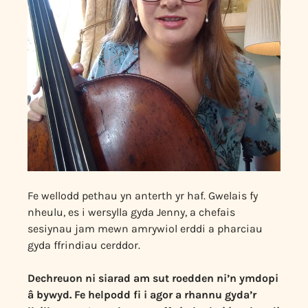
Fe wellodd pethau yn anterth yr haf. Gwelais fy
nheulu, es i wersylla gyda Jenny, a chefais
sesiynau jam mewn amrywiol erddi a pharciau
gyda ffrindiau cerddor.
Dechreuon ni siarad am sut roedden ni’n ymdopi
â bywyd. Fe helpodd fi i agor a rhannu gyda’r