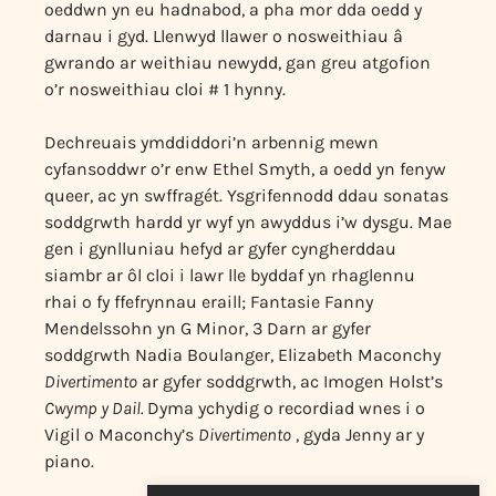
oeddwn yn eu hadnabod, a pha mor dda oedd y
darnau i gyd. Llenwyd llawer o nosweithiau â
gwrando ar weithiau newydd, gan greu atgofion
o’r nosweithiau cloi # 1 hynny.
Dechreuais ymddiddori’n arbennig mewn
cyfansoddwr o’r enw Ethel Smyth, a oedd yn fenyw
queer, ac yn swffragét. Ysgrifennodd ddau sonatas
soddgrwth hardd yr wyf yn awyddus i’w dysgu. Mae
gen i gynlluniau hefyd ar gyfer cyngherddau
siambr ar ôl cloi i lawr lle byddaf yn rhaglennu
rhai o fy ffefrynnau eraill; Fantasie Fanny
Mendelssohn yn G Minor, 3 Darn ar gyfer
soddgrwth Nadia Boulanger, Elizabeth Maconchy
Divertimento
ar gyfer soddgrwth, ac Imogen Holst’s
Cwymp y Dail.
Dyma ychydig o recordiad wnes i o
Vigil o Maconchy’s
Divertimento
, gyda Jenny ar y
piano.