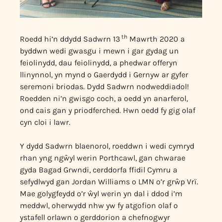
th
Roedd hi’n ddydd Sadwrn 13
Mawrth 2020 a
byddwn wedi gwasgu i mewn i gar gydag un
feiolinydd, dau feiolinydd, a phedwar offeryn
llinynnol, yn mynd o Gaerdydd i Gernyw ar gyfer
seremoni briodas. Dydd Sadwrn nodweddiadol!
Roedden ni’n gwisgo coch, a oedd yn anarferol,
ond cais gan y priodferched. Hwn oedd fy gig olaf
cyn cloi i lawr.
Y dydd Sadwrn blaenorol, roeddwn i wedi cymryd
rhan yng ngŵyl werin Porthcawl, gan chwarae
gyda Bagad Grwndi, cerddorfa ffidil Cymru a
sefydlwyd gan Jordan Williams o LMN o’r grŵp Vrï.
Mae golygfeydd o’r ŵyl werin yn dal i ddod i’m
meddwl, oherwydd nhw yw fy atgofion olaf o
ystafell orlawn o gerddorion a chefnogwyr