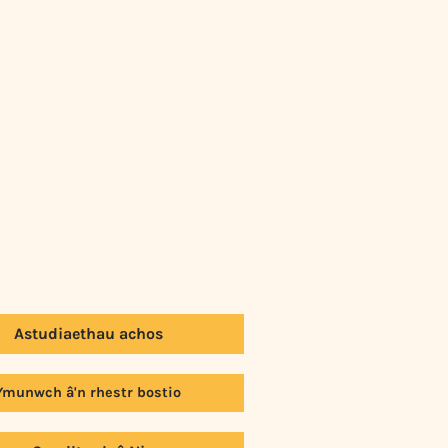
Astudiaethau achos
Ymunwch â'n rhestr bostio