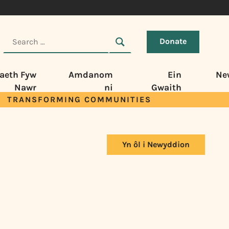
Donate
aeth Fyw
Amdanom
Ein
Ne
Nawr
ni
Gwaith
TRANSFORMING COMMUNITIES
Yn ôl i Newyddion