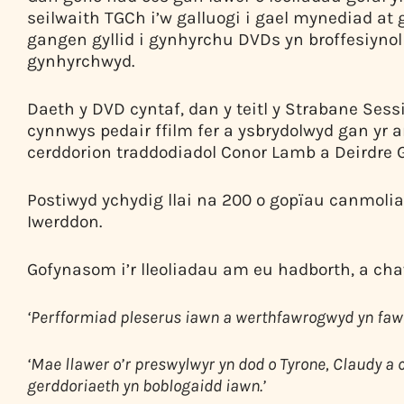
seilwaith TGCh i’w galluogi i gael mynediad at 
gangen gyllid i gynhyrchu DVDs yn broffesiynol o
gynhyrchwyd.
Daeth y DVD cyntaf, dan y teitl y Strabane Ses
cynnwys pedair ffilm fer a ysbrydolwyd gan yr 
cerddorion traddodiadol Conor Lamb a Deirdre 
Postiwyd ychydig llai na 200 o gopïau canmoliae
Iwerddon.
Gofynasom i’r lleoliadau am eu hadborth, a ch
‘Perfformiad pleserus iawn a werthfawrogwyd yn faw
‘Mae llawer o’r preswylwyr yn dod o Tyrone, Claudy a c
gerddoriaeth yn boblogaidd iawn.’