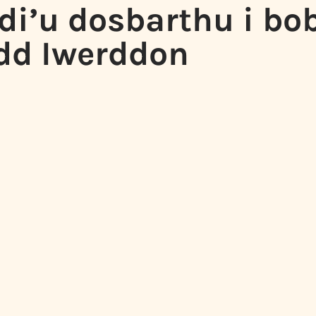
di’u dosbarthu i bo
edd Iwerddon