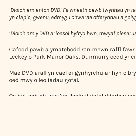
‘Diolch am anfon DVD! Fe wnaeth pawb fwynhau yn f
yn clapio, gwenu, edmygu chwarae offerynnau a golyg
‘Diolch am y DVD arloesol hyfryd hwn, mwyaf pleserus
Cafodd pawb a ymatebodd ran mewn raffl fawr i
Leckey o Park Manor Oaks, Dunmurry oedd yr en
Mae DVD arall yn cael ei gynhyrchu ar hyn o bry
oed mwy o leoliadau gofal.
Os hoffech chi neu’ch lleoliad gofal dderbyn c
n.ireland@livemusicnow.org.uk
gyda DVD yn y ll
Rydym yn ddiolchgar i gydnabod cefnogaeth Cy
Arfordir a Glens Causeway, Cyngor Dosbarth Din
Cymunedau.