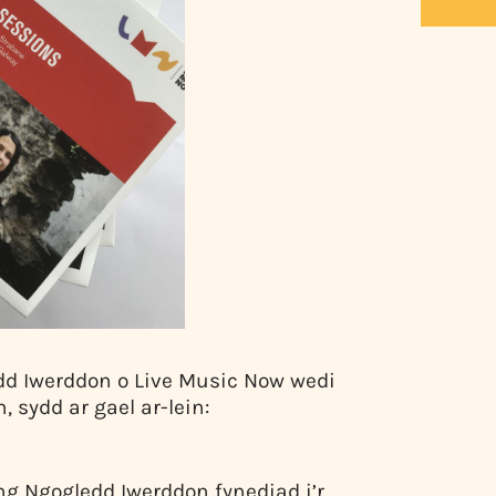
d Iwerddon o Live Music Now wedi
 sydd ar gael ar-lein:
ng Ngogledd Iwerddon fynediad i’r