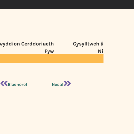
wyddion Cerddoriaeth
Cysylltwch â
Fyw
Ni
Blaenorol
Nesaf