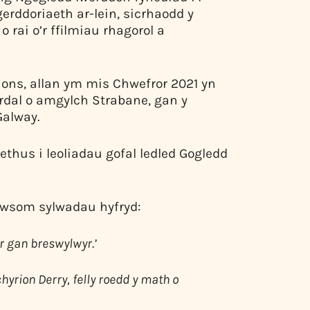
gerddoriaeth ar-lein, sicrhaodd y
 rai o’r ffilmiau rhagorol a
sions, allan ym mis Chwefror 2021 yn
ardal o amgylch Strabane, gan y
Galway.
thus i leoliadau gofal ledled Gogledd
awsom sylwadau hyfryd:
r gan breswylwyr.’
hyrion Derry, felly roedd y math o