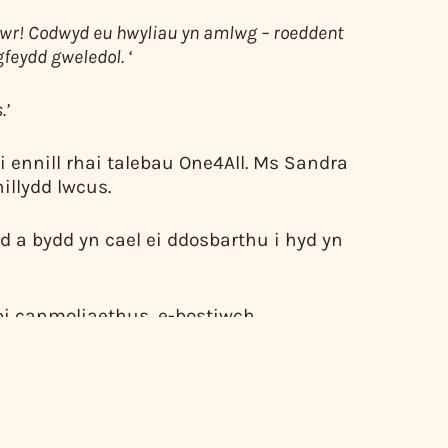
awr! Codwyd eu hwyliau yn amlwg – roeddent
feydd gweledol. ‘
.’
 ennill rhai talebau One4All. Ms Sandra
illydd lwcus.
d a bydd yn cael ei ddosbarthu i hyd yn
opi canmoliaethus, e-bostiwch
inell pwnc.
ngor Celfyddydau Gogledd Iwerddon,
as Derry a Strabane a’r Adran