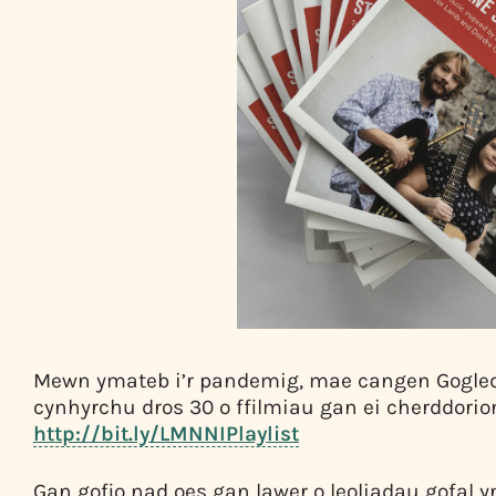
Mewn ymateb i’r pandemig, mae cangen Gogled
cynhyrchu dros 30 o ffilmiau gan ei cherddorion,
http://bit.ly/LMNNIPlaylist
Gan gofio nad oes gan lawer o leoliadau gofal y