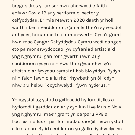
bregus dros yr amser hwn oherwydd effaith
enfawr Covid 19 ar y perfformio. sector y
celfyddydau. Er mis Mawrth 2020 daeth yr holl
waith i ben i gerddorion, gan effeithio’n sylweddol
ar hyder, hunaniaeth a hunan-werth. Gyda’r grant
hwn mae Cyngor Celfyddydau Cymru wedi dangos
eto pa mor arwyddocaol yw cyfraniad artistiaid
yng Nghymru, gan roi’r gwerth iawn ar y
cerddorion rydyn ni’n gweithio gyda nhw sy’n
effeithio ar fywydau cymaint bob blwyddyn. Rydyn
ni’n falch iawn o allu rhoi rhywbeth yn ôl iddyn
nhw a’u helpu i ddychwelyd i fyw’n hyderus. ”
Yn ogystal ag ystod o gyfleoedd hyfforddi, lles a
hyfforddi i gerddorion ar y cynllun Live Music Now
yng Nghymru, mae’r grant yn darparu PPE a
llochesi i alluogi perfformiadau diogel mewn ystod
o leoliadau. Bydd cerddorion yn gallu dychwelyd yn