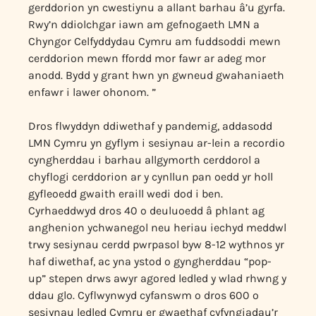
gerddorion yn cwestiynu a allant barhau â’u gyrfa.
Rwy’n ddiolchgar iawn am gefnogaeth LMN a
Chyngor Celfyddydau Cymru am fuddsoddi mewn
cerddorion mewn ffordd mor fawr ar adeg mor
anodd. Bydd y grant hwn yn gwneud gwahaniaeth
enfawr i lawer ohonom. ”
Dros flwyddyn ddiwethaf y pandemig, addasodd
LMN Cymru yn gyflym i sesiynau ar-lein a recordio
cyngherddau i barhau allgymorth cerddorol a
chyflogi cerddorion ar y cynllun pan oedd yr holl
gyfleoedd gwaith eraill wedi dod i ben.
Cyrhaeddwyd dros 40 o deuluoedd â phlant ag
anghenion ychwanegol neu heriau iechyd meddwl
trwy sesiynau cerdd pwrpasol byw 8-12 wythnos yr
haf diwethaf, ac yna ystod o gyngherddau “pop-
up” stepen drws awyr agored ledled y wlad rhwng y
ddau glo. Cyflwynwyd cyfanswm o dros 600 o
sesiynau ledled Cymru er gwaethaf cyfyngiadau’r