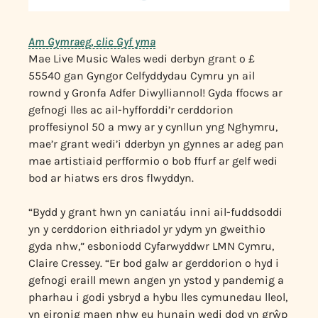
Am Gymraeg, clic Gyf yma
Mae Live Music Wales wedi derbyn grant o £
55540 gan Gyngor Celfyddydau Cymru yn ail
rownd y Gronfa Adfer Diwylliannol! Gyda ffocws ar
gefnogi lles ac ail-hyfforddi’r cerddorion
proffesiynol 50 a mwy ar y cynllun yng Nghymru,
mae’r grant wedi’i dderbyn yn gynnes ar adeg pan
mae artistiaid perfformio o bob ffurf ar gelf wedi
bod ar hiatws ers dros flwyddyn.
“Bydd y grant hwn yn caniatáu inni ail-fuddsoddi
yn y cerddorion eithriadol yr ydym yn gweithio
gyda nhw,” esboniodd Cyfarwyddwr LMN Cymru,
Claire Cressey. “Er bod galw ar gerddorion o hyd i
gefnogi eraill mewn angen yn ystod y pandemig a
pharhau i godi ysbryd a hybu lles cymunedau lleol,
yn eironig maen nhw eu hunain wedi dod yn grŵp