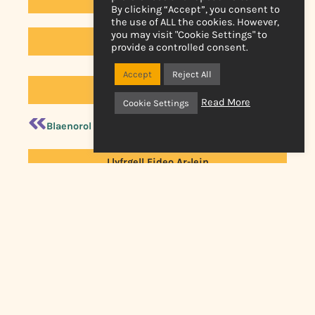
By clicking “Accept”, you consent to
the use of ALL the cookies. However,
you may visit "Cookie Settings" to
Cysylltwch â Ni
provide a controlled consent.
Accept
Reject All
Yn ôl i Newyddion
Read More
Cookie Settings
Blaenorol
Nesaf
Llyfrgell Fideo Ar-lein
Swyddfa gofrestredig: Live Music Now, 46 Montclair Drive,
Liverpool L18 0HB
Elusen Gofrestredig Rhif 273596 (Cymru a Lloegr) Mae
Live Music Now Limited is registered in England and
Wales No.1312283