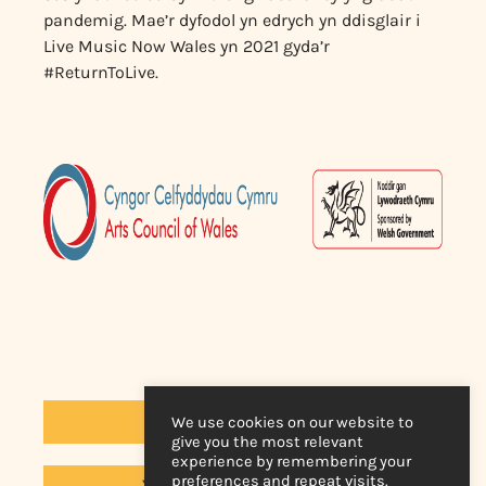
pandemig. Mae’r dyfodol yn edrych yn ddisglair i
Live Music Now Wales yn 2021 gyda’r
#ReturnToLive.
Astudiaethau achos
We use cookies on our website to
give you the most relevant
experience by remembering your
preferences and repeat visits.
Ymunwch â'n rhestr bostio