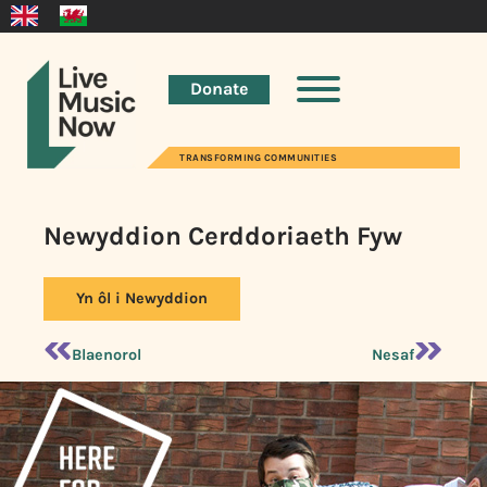
Donate
TRANSFORMING COMMUNITIES
Newyddion Cerddoriaeth Fyw
Yn ôl i Newyddion
Blaenorol
Nesaf