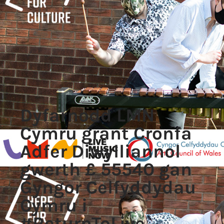
Dyfarnodd LMN
Cymru grant Cronfa
Adfer Diwylliannol
gwerth £ 55540 gan
Gyngor Celfyddydau
Cymru i
#ReturnToLive