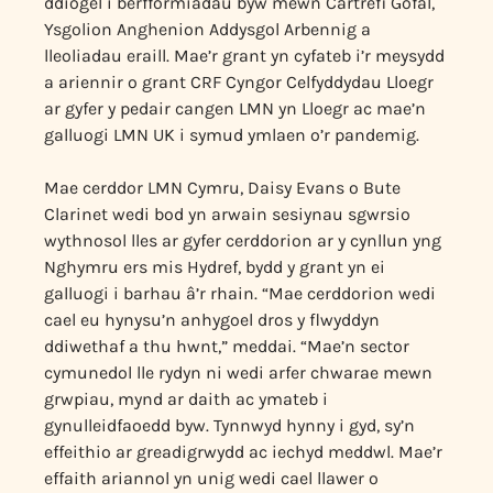
ddiogel i berfformiadau byw mewn Cartrefi Gofal,
Ysgolion Anghenion Addysgol Arbennig a
lleoliadau eraill. Mae’r grant yn cyfateb i’r meysydd
a ariennir o grant CRF Cyngor Celfyddydau Lloegr
ar gyfer y pedair cangen LMN yn Lloegr ac mae’n
galluogi LMN UK i symud ymlaen o’r pandemig.
Mae cerddor LMN Cymru, Daisy Evans o Bute
Clarinet wedi bod yn arwain sesiynau sgwrsio
wythnosol lles ar gyfer cerddorion ar y cynllun yng
Nghymru ers mis Hydref, bydd y grant yn ei
galluogi i barhau â’r rhain. “Mae cerddorion wedi
cael eu hynysu’n anhygoel dros y flwyddyn
ddiwethaf a thu hwnt,” meddai. “Mae’n sector
cymunedol lle rydyn ni wedi arfer chwarae mewn
grwpiau, mynd ar daith ac ymateb i
gynulleidfaoedd byw. Tynnwyd hynny i gyd, sy’n
effeithio ar greadigrwydd ac iechyd meddwl. Mae’r
effaith ariannol yn unig wedi cael llawer o