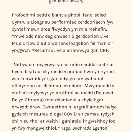
gan Jamie Bowen)
Profodd miloedd o blant a phobl ifanc ledled
Cymru a Lloegr eu perfformiad cerddoriaeth fyw
cyntaf mewn dros flwyddyn ym mis Mehefin.
Ymwelodd naw deg chwech o gerddorion Live
Music Now â 68 o wahanol ysgolion fel rhan o’r
ymgyrch #ReturnToLive a ariannwyd gan CRF.
“Nid yw ein myfyrwyr yn astudio cerddoriaeth ar
hyn o bryd ac felly roedd y profiad hwn yn hynod
werthfawr iddynt, gan ddysgu am wahanol
offerynnau ac elfennau cerddorol. Mwynhaodd y
staff a’r myfyrwyr yn aruthrol ac roedd (Deuawd
Delyn Chroma) mor ddeniadol a chyfeillgar
drwyddi draw. Gwnaethon ni argraff arnom hefyd.
gyda’ch mesurau diogel COVID a’r camau rydych
chi’n eu rhoi ar waith i ganiatáu i’r gweithdy fod
yn fwy rhyngweithiol. ”
Ysgol Uwchradd Egerton