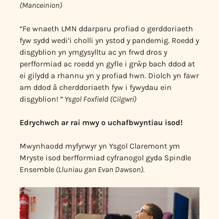
(Manceinion)
“Fe wnaeth LMN ddarparu profiad o gerddoriaeth
fyw sydd wedi’i cholli yn ystod y pandemig. Roedd y
disgyblion yn ymgysylltu ac yn frwd dros y
perfformiad ac roedd yn gyfle i grŵp bach ddod at
ei gilydd a rhannu yn y profiad hwn. Diolch yn fawr
am ddod â cherddoriaeth fyw i fywydau ein
disgyblion! ”
Ysgol Foxfield (Cilgwri)
Edrychwch ar rai mwy o uchafbwyntiau isod!
Mwynhaodd myfyrwyr yn Ysgol Claremont ym
Mryste isod berfformiad cyfranogol gyda Spindle
Ensemble
(Lluniau gan Evan Dawson).