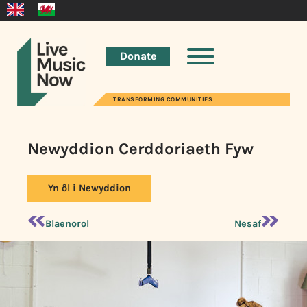
Donate
TRANSFORMING COMMUNITIES
Newyddion Cerddoriaeth Fyw
Yn ôl i Newyddion
Blaenorol
Nesaf