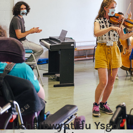
Uchafbwyntiau Ysgol