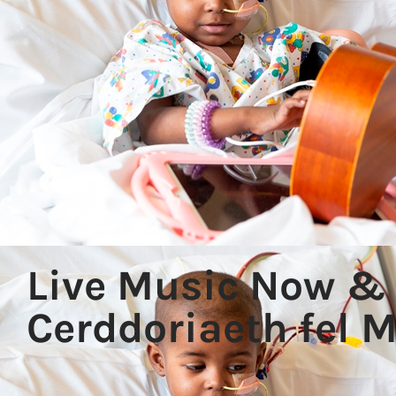
Live Music Now & 
Cerddoriaeth fel 