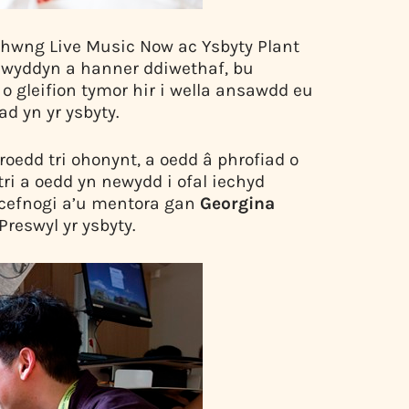
rhwng Live Music Now ac Ysbyty Plant
 flwyddyn a hanner ddiwethaf, bu
o gleifion tymor hir i wella ansawdd eu
d yn yr ysbyty.
oedd tri ohonynt, a oedd â phrofiad o
ri a oedd yn newydd i ofal iechyd
 cefnogi a’u mentora gan
Georgina
reswyl yr ysbyty.