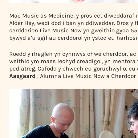
Mae Music as Medicine, y prosiect diweddaraf 
Alder Hey, wedi dod i ben yn ddiweddar. Dros y
cerddorion Live Music Now yn gweithio gyda 55 
bywyd a’u sgiliau cerddorol yn ystod eu harhosia
Roedd y rhaglen yn cynnwys chwe cherddor, ac r
weithio ym maes iechyd creadigol, yn mentora t
pediatreg. Cafodd y chwech eu goruchwylio, eu
Aasgaard
, Alumna Live Music Now a Cherddor P