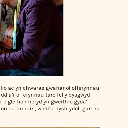
wilio ac yn chwarae gwahanol offerynnau
rdd a’r offerynnau taro fel y dysgwyd
 o gleifion hefyd yn gweithio gyda’r
uon eu hunain, wedi’u hysbrydoli gan eu