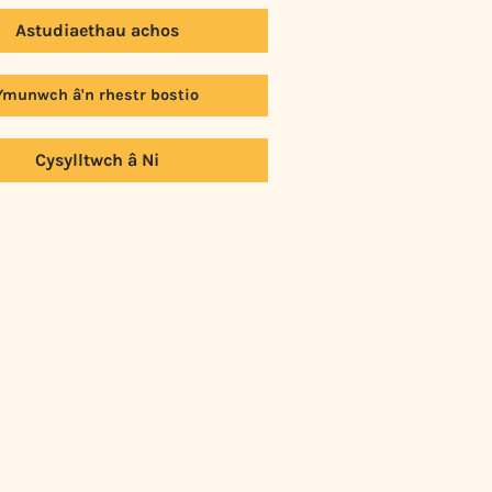
Astudiaethau achos
Ymunwch â'n rhestr bostio
Cysylltwch â Ni