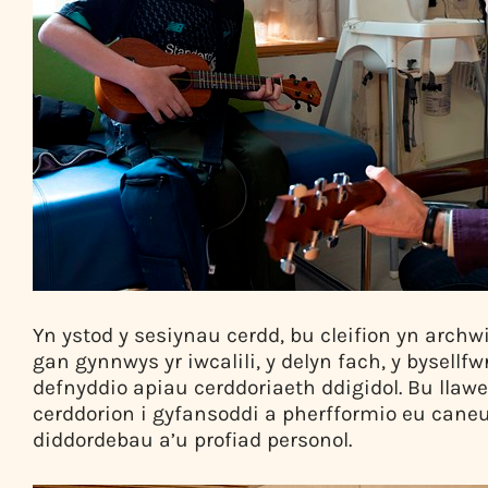
Yn ystod y sesiynau cerdd, bu cleifion yn arch
gan gynnwys yr iwcalili, y delyn fach, y bysellfw
defnyddio apiau cerddoriaeth ddigidol. Bu llawer
cerddorion i gyfansoddi a pherfformio eu cane
diddordebau a’u profiad personol.