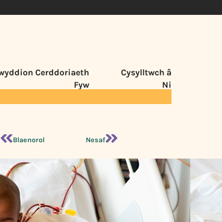
wyddion Cerddoriaeth
Cysylltwch â
Fyw
Ni
Blaenorol
Nesaf