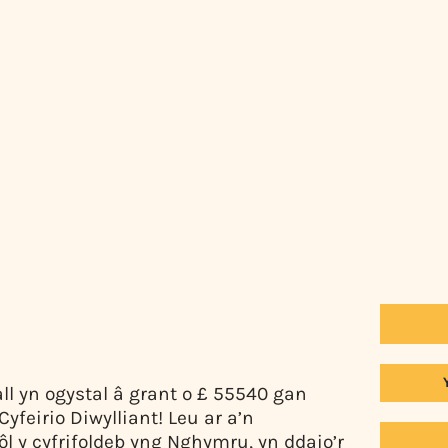
ll yn ogystal â grant o £ 55540 gan
yfeirio Diwylliant! Leu ar a’n
 ôl y cyfrifoldeb yng Nghymru, yn ddaio’r