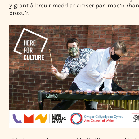
y grant â breu’r modd ar amser pan mae’n rhan
drosu’r.