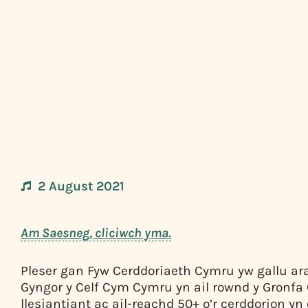
2 August 2021
Am Saesneg, cliciwch yma.
Pleser gan Fyw Cerddoriaeth Cymru yw gallu ara
Gyngor y Celf Cym Cymru yn ail rownd y Gronfa C
llesiantiant ac ail-reachd 50+ o’r cerddorion yn