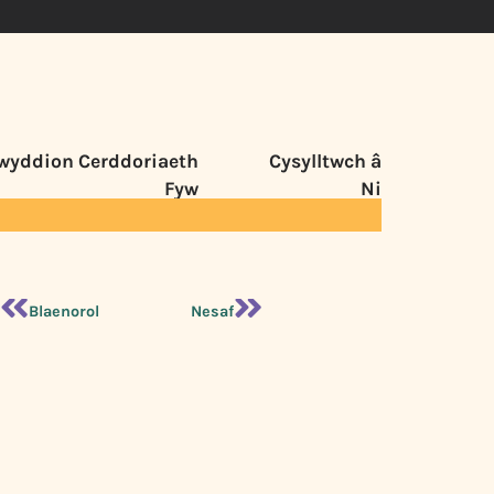
wyddion Cerddoriaeth
Cysylltwch â
Fyw
Ni
Blaenorol
Nesaf