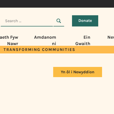
Donate
aeth Fyw
Amdanom
Ein
Ne
Nawr
ni
Gwaith
TRANSFORMING COMMUNITIES
Yn ôl i Newyddion