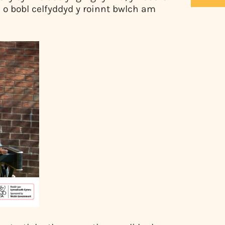
 o bobl celfyddyd y roinnt bwlch am