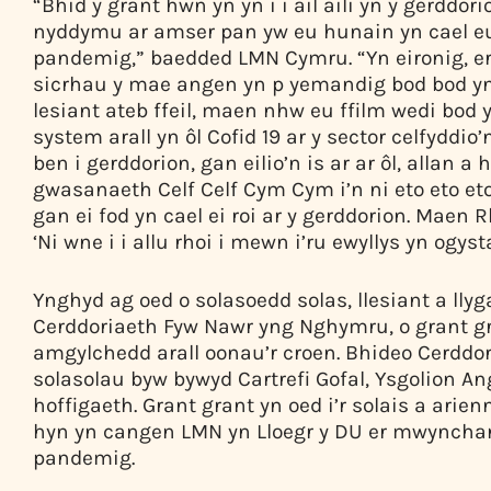
“Bhid y grant hwn yn yn i i ail aili yn y gerddor
nyddymu ar amser pan yw eu hunain yn cael eu t
pandemig,” baedded LMN Cymru. “Yn eironig, er
sicrhau y mae angen yn p yemandig bod bod yn
lesiant ateb ffeil, maen nhw eu ffilm wedi bod 
system arall yn ôl Cofid 19 ar y sector celfyddio
ben i gerddorion, gan eilio’n is ar ar ôl, allan
gwasanaeth Celf Celf Cym Cym i’n ni eto eto 
gan ei fod yn cael ei roi ar y gerddorion. Maen 
‘Ni wne i i allu rhoi i mewn i’ru ewyllys yn ogyst
Ynghyd ag oed o solasoedd solas, llesiant a lly
Cerddoriaeth Fyw Nawr yng Nghymru, o grant gr
amgylchedd arall oonau’r croen. Bhideo Cerddor
solasolau byw bywyd Cartrefi Gofal, Ysgolion A
hoffigaeth. Grant grant yn oed i’r solais a ari
hyn yn cangen LMN yn Lloegr y DU er mwynchan
pandemig.