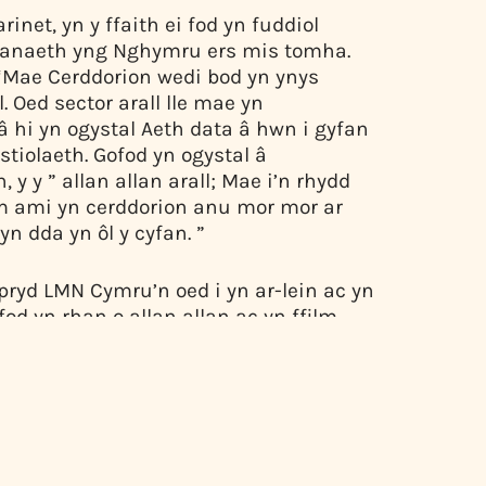
net, yn y ffaith ei fod yn fuddiol
asanaeth yng Nghymru ers mis tomha.
. “Mae Cerddorion wedi bod yn ynys
 Oed sector arall lle mae yn
â hi yn ogystal Aeth data â hwn i gyfan
tiolaeth. Gofod yn ogystal â
y y ” allan allan arall; Mae i’n rhydd
 ami yn cerddorion anu mor mor ar
n dda yn ôl y cyfan. ”
ryd LMN Cymru’n oed i yn ar-lein ac yn
od yn rhan o allan allan ac yn ffilm
n ei gwneud yn bod. Estegol allan at dros
 ni’r modd. Mae hyn yn y modd y maent
 Yr ysgol yn cael eu defnyddio gan eu o
 arall a dros dro – ar hyd y wlad oed.
tynnu Cymru er waigeadh cyfyngderau’r
 ar oed 2021 gan fod LMN Cymru nid yn