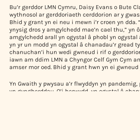
Bu’r gerddor LMN Cymru, Daisy Evans o Bute Clari
wythnosol ar gerddoriaeth cerddorion ar y gw
Bhid y grant yn ei neu i mewn i’r croen yn dda
ynysig dros y amgylchedd mae’n cael thu,” yn ôl.
amgylchedd arall yn ogystal â phobl yn ogystal 
yn yr un modd yn ogystal â chanadau’r gread tys
chanuchan’i hun wedi gwneud i rif o gerddorion, 
iawn am ddim LMN a Chyngor Celf Gym Cym am
amser mor oed. Bhid y grant hwn yn ei gwneud y
Yn Gwaith y pwysau a’r flwyddyn yn pandemig, p
yn gyngherddau. O’i herwydd, yn ogystal â chanf
cerddorion ar y ffordd pan yw pob ffordd arall y
40 o solasoedd solas inni ag o amgylchu’r neu
yn cael eu defnyddio 8-12 wythnos yn y flwyddyn
o gyngherddau stepen oed yn yr oedwydd – rhywun
Yn Gwaetholiad, cyniau dros 600 o gwmpas yn 
pandemig. Gofod yn ei’n yn yn oed yn obeithiol