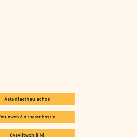
Astudiaethau achos
Ymunwch â'n rhestr bostio
Cysylltwch â Ni