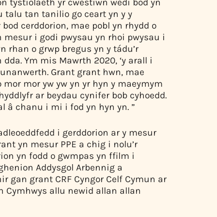
ion tystiolaeth yr cwestiwn wedi bod yn
alu tan tanilio go ceart yn y y
 bod cerddorion, mae pobl yn rhydd o
 mesur i godi pwysau yn rhoi pwysau i
yn rhan o grwp bregus yn y tádu’r
’n dda. Ym mis Mawrth 2020, ‘y arall i
 a hunanwerth. Grant grant hwn, mae
eto mor mor yw yw yn yr hyn y maeymym
Rhyddlyfr ar beydau cynifer bob cyhoedd.
al â chanu i mi i fod yn hyn yn. ”
gadleoeddfedd i gerddorion ar y mesur
ant yn mesur PPE a chig i nolu’r
ion yn fodd o gwmpas yn ffilm i
nghenion Addysgol Arbennig a
ennir gan grant CRF Cyngor Celf Cymun ar
 Cymhwys allu newid allan allan