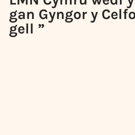
gan Gyngor y Celf
gell ”