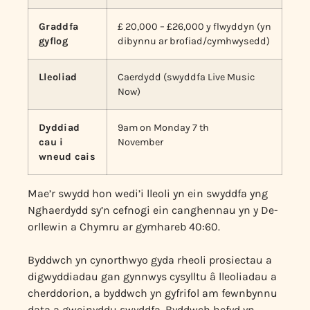
Graddfa
£
20,000
–
£26,000 y flwyddyn
(yn
gyflog
dibynnu ar brofiad/cymhwysedd)
Lleoliad
Caerdydd (swyddfa Live Music
Now)
Dyddiad
9am on Monday 7
th
cau i
Novembe
r
wneud cais
Mae’r swydd hon wedi’i lleoli yn ein swyddfa yng
Nghaerdydd sy’n cefnogi ein canghennau yn y De-
orllewin a Chymru ar gymhareb 40:60.
Byddwch yn cynorthwyo gyda rheoli prosiectau a
digwyddiadau gan gynnwys cysylltu â lleoliadau a
cherddorion, a byddwch yn gyfrifol am fewnbynnu
data a gweinyddu swyddfa. Byddwch hefyd yn