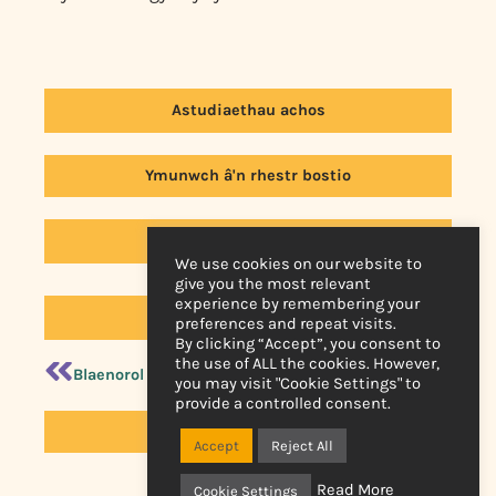
Astudiaethau achos
Ymunwch â'n rhestr bostio
Cysylltwch â Ni
We use cookies on our website to
give you the most relevant
experience by remembering your
Yn ôl i Newyddion
preferences and repeat visits.
By clicking “Accept”, you consent to
the use of ALL the cookies. However,
Blaenorol
Nesaf
you may visit "Cookie Settings" to
provide a controlled consent.
Llyfrgell Fideo Ar-lein
Accept
Reject All
Read More
Cookie Settings