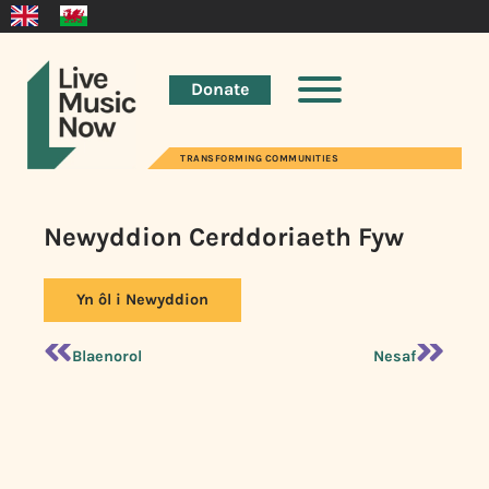
Donate
TRANSFORMING COMMUNITIES
Newyddion Cerddoriaeth Fyw
Yn ôl i Newyddion
Blaenorol
Nesaf