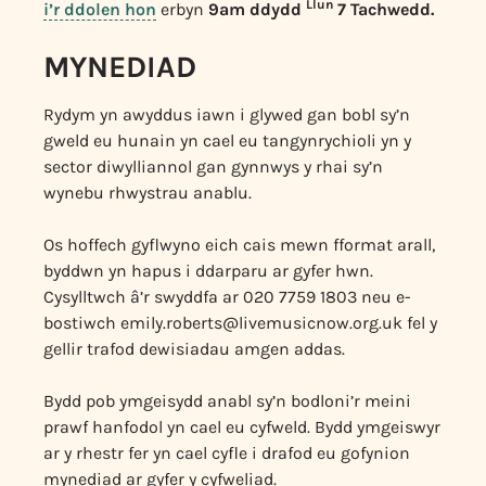
Llun
i’r ddolen hon
erbyn
9am ddydd
7 Tachwedd.
MYNEDIAD
Rydym yn awyddus iawn i glywed gan bobl sy’n
gweld eu hunain yn cael eu tangynrychioli yn y
sector diwylliannol gan gynnwys y rhai sy’n
wynebu rhwystrau anablu.
Os hoffech gyflwyno eich cais mewn fformat arall,
byddwn yn hapus i ddarparu ar gyfer hwn.
Cysylltwch â’r swyddfa ar 020 7759 1803 neu e-
bostiwch
emily.roberts@livemusicnow.org.uk
fel y
gellir trafod dewisiadau amgen addas.
Bydd pob ymgeisydd anabl sy’n bodloni’r meini
prawf hanfodol yn cael eu cyfweld. Bydd ymgeiswyr
ar y rhestr fer yn cael cyfle i drafod eu gofynion
mynediad ar gyfer y cyfweliad.