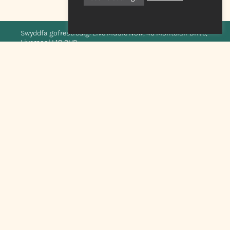
Swyddfa gofrestredig: Live Music Now, 46 Montclair Drive,
Liverpool L18 0HB
Elusen Gofrestredig Rhif 273596 (Cymru a Lloegr) Mae
Live Music Now Limited is registered in England and
Wales No.1312283
Visit Live Music Now Scotland’s website
Ymunwch â'n rhestr bostio
©2026 Cerddoriaeth Fyw Nawr