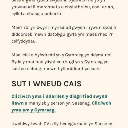
ymwneud â marchnata a chyfathrebu, codi arian,
cyllid a chasglu adborth.
Mae’r rôl yn bwynt mynediad gwych i rywun sydd â
diddordeb mewn datblygu gyrfa ym maes rheoli’r
celfyddydau.
Mae lefel o hyfedredd yn y Gymraeg yn ddymunol.
Bydd y rhai nad ydynt yn rhugl yn y Gymraeg yn
cael eu cefnogi mewn hyfforddiant pellach.
SUT I WNEUD CAIS
Cliciwch yma i ddarllen y disgrifiad swydd
llawn
a manyleb y person yn Saesneg.
Cliciwch
yma am y Gymraeg.
Uwchlwythwch CV a llythyr eglurhaol yn Saesneg