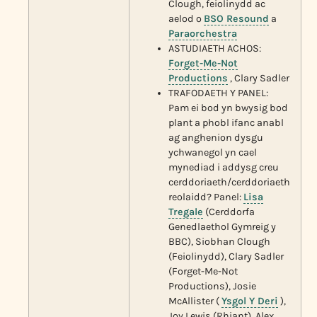
Clough, feiolinydd ac
aelod o
BSO Resound
a
Paraorchestra
ASTUDIAETH ACHOS:
Forget-Me-Not
Productions
, Clary Sadler
TRAFODAETH Y PANEL:
Pam ei bod yn bwysig bod
plant a phobl ifanc anabl
ag anghenion dysgu
ychwanegol yn cael
mynediad i addysg creu
cerddoriaeth/cerddoriaeth
reolaidd? Panel:
Lisa
Tregale
(Cerddorfa
Genedlaethol Gymreig y
BBC), Siobhan Clough
(Feiolinydd), Clary Sadler
(Forget-Me-Not
Productions), Josie
McAllister (
Ysgol Y Deri
),
Joy Lewis (Rhiant), Alex