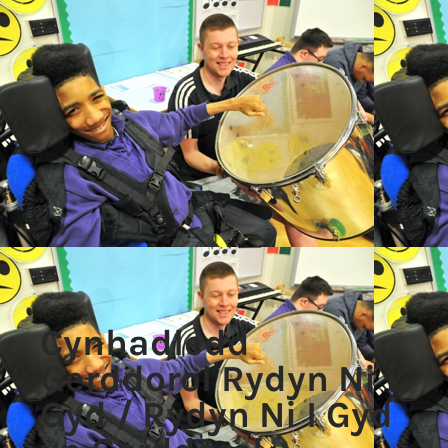
Cynhadledd
Gerddorol Rydyn Ni i
Gyd / Rydyn Ni I Gyd