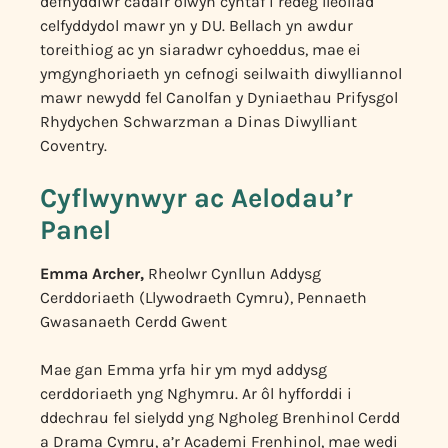
defnyddiwr cadair olwyn cyntaf i redeg lleoliad
celfyddydol mawr yn y DU. Bellach yn awdur
toreithiog ac yn siaradwr cyhoeddus, mae ei
ymgynghoriaeth yn cefnogi seilwaith diwylliannol
mawr newydd fel Canolfan y Dyniaethau Prifysgol
Rhydychen Schwarzman a Dinas Diwylliant
Coventry.
Cyflwynwyr ac Aelodau’r
Panel
Emma Archer,
Rheolwr Cynllun Addysg
Cerddoriaeth (Llywodraeth Cymru), Pennaeth
Gwasanaeth Cerdd Gwent
Mae gan Emma yrfa hir ym myd addysg
cerddoriaeth yng Nghymru. Ar ôl hyfforddi i
ddechrau fel sielydd yng Ngholeg Brenhinol Cerdd
a Drama Cymru, a’r Academi Frenhinol, mae wedi