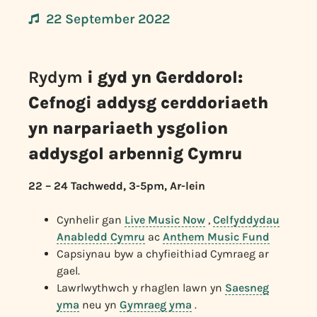
22 September 2022
Rydym
i gyd yn Gerddorol:
Cefnogi addysg cerddoriaeth
yn narpariaeth ysgolion
addysgol arbennig Cymru
22 – 24 Tachwedd, 3-5pm, Ar-lein
Cynhelir gan
Live Music Now
,
Celfyddydau
Anabledd Cymru
ac
Anthem Music Fund
Capsiynau byw a chyfieithiad Cymraeg ar
gael.
Lawrlwythwch y rhaglen lawn yn
Saesneg
yma
neu yn
Gymraeg yma
.