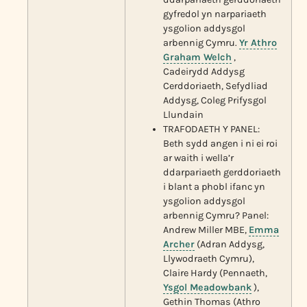
gyfredol yn narpariaeth
ysgolion addysgol
arbennig Cymru.
Yr Athro
Graham Welch
,
Cadeirydd Addysg
Cerddoriaeth, Sefydliad
Addysg, Coleg Prifysgol
Llundain
TRAFODAETH Y PANEL:
Beth sydd angen i ni ei roi
ar waith i wella’r
ddarpariaeth gerddoriaeth
i blant a phobl ifanc yn
ysgolion addysgol
arbennig Cymru? Panel:
Andrew Miller MBE,
Emma
Archer
(Adran Addysg,
Llywodraeth Cymru),
Claire Hardy (Pennaeth,
Ysgol Meadowbank
),
Gethin Thomas (Athro