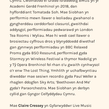
Cymru. Cwblhaodd ei Gradd Israddedig BMUS yn yr
Academi Gerdd Frenhinol yn 2018, dan
hyfforddiant Tomatada Soh. Mae Siobhan yn
perfformio mewn llawer o leoliadau gwahanol o
gyngherddau cerddorfaol clasurol, gweithdai
addysgol, perfformiadau pedwarawd yn London
Tea Rooms i Wyliau. Mae hi wedi cael llawer o
brosiectau cyffrous dros y blynyddoedd diwethaf
gan gynnwys perfformiadau yn BBC Relaxed
Proms gyda BSO Resound, perfformiad gyda
Stormzy yn Wireless Festival a thymor Nadolig yn
y Tŷ Opera Brenhinol fel rhan o’u gwaith cynhwysol
o’r enw The Lost Thing. Ymhlith yr uchafbwyntiau
diweddar mae sesiwn recordio gyda Paul Weller a
rhaglen ddogfen Sky Arts; ‘Beethoven And Me’
gyda’r Paraorchestra. Mae Siobhan yn derbyn
cyllid gan Gyngor Celfyddydau Cymru.
Mae
Claire Cressey
yn Gyfarwyddwr Live Music