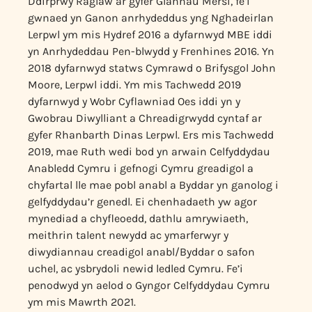
Ddirprwy Raglaw ar gyfer Glannau Mersi, fe’i
gwnaed yn Ganon anrhydeddus yng Nghadeirlan
Lerpwl ym mis Hydref 2016 a dyfarnwyd MBE iddi
yn Anrhydeddau Pen-blwydd y Frenhines 2016. Yn
2018 dyfarnwyd statws Cymrawd o Brifysgol John
Moore, Lerpwl iddi. Ym mis Tachwedd 2019
dyfarnwyd y Wobr Cyflawniad Oes iddi yn y
Gwobrau Diwylliant a Chreadigrwydd cyntaf ar
gyfer Rhanbarth Dinas Lerpwl. Ers mis Tachwedd
2019, mae Ruth wedi bod yn arwain Celfyddydau
Anabledd Cymru i gefnogi Cymru greadigol a
chyfartal lle mae pobl anabl a Byddar yn ganolog i
gelfyddydau’r genedl. Ei chenhadaeth yw agor
mynediad a chyfleoedd, dathlu amrywiaeth,
meithrin talent newydd ac ymarferwyr y
diwydiannau creadigol anabl/Byddar o safon
uchel, ac ysbrydoli newid ledled Cymru. Fe’i
penodwyd yn aelod o Gyngor Celfyddydau Cymru
ym mis Mawrth 2021.