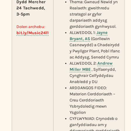
Dydd Mercher
Thema: Gwneud Newid yn
24 Tachwedd,
Realaeth: gweithredu
3-5pm
strategol ar gyfer
darpariaeth addysg
gerddoriaeth gynhwysol.
Dolen archebu:
ALLWEDDOL 1:
Jayne
bit.ly/Music2411
Bryant, AS
(Gorllewin
Casnewydd) a Chadeirydd
y Pwyllgor Plant, Pobl Ifanc
ac Addysg, Senedd Cymru
ALLWEDDOL 2:
Andrew
Miller MBE
, Sylfaenydd,
Cynghrair Celfyddydau
Anabledd y DU
ARDDANGOS FIDEO:
Materion Cerddoriaeth –
Creu Cerddoriaeth
Ysbrydoledig mewn
Ysgolion
CYFLWYNIAD: Crynodeb o
ganfyddiadau am y
ddarpariaeth gerddoriaeth