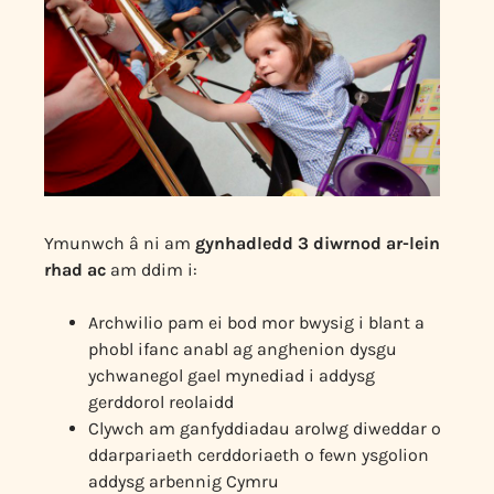
Ymunwch â ni am
gynhadledd 3 diwrnod ar-lein
rhad ac
am ddim i:
Archwilio pam ei bod mor bwysig i blant a
phobl ifanc anabl ag anghenion dysgu
ychwanegol gael mynediad i addysg
gerddorol reolaidd
Clywch am ganfyddiadau arolwg diweddar o
ddarpariaeth cerddoriaeth o fewn ysgolion
addysg arbennig Cymru