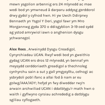
mewn ysgolion arbennig ers 24 mlynedd ac mae
wedi bod yn ymwneud â darparu addysg gerddorol
drwy gydol y cyfnod hwn. Hi yw Uwch Ddirprwy
Bennaeth yn Ysgol Y Deri, ysgol fawr ym Mro
Morgannwg gyda 370 o ddisgyblion 3-19 oed sydd
ag ystod amrywiol iawn o anghenion dysgu
ychwanegol.
Alex Rees
, Arweinydd Dysgu Creadigol,
Cynyrchiadau UCAN. Rwyf wedi bod yn gweithio
gydag UCAN ers dros 12 mlynedd, yn bennaf ym
meysydd cerddoriaeth greadigol a thechnoleg
cynhyrchu sain a sut y gall ymgysylltu, cefnogi ac
ysbrydoli pobl ifanc a allai fod â nam ar eu
golwg/AAA/ADY; hefyd yn fwy diweddar rwy’n
arwain archwiliad UCAN i ddatblygu’r math hwn o
waith i gyflwyno cyrsiau achrededig a datblygu
sgiliau cyflogaeth.