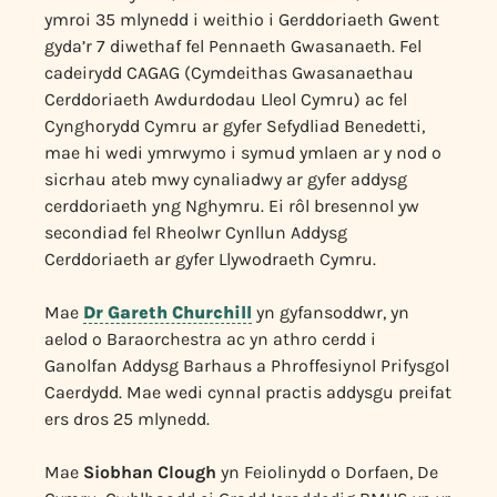
ymroi 35 mlynedd i weithio i Gerddoriaeth Gwent
gyda’r 7 diwethaf fel Pennaeth Gwasanaeth. Fel
cadeirydd CAGAG (Cymdeithas Gwasanaethau
Cerddoriaeth Awdurdodau Lleol Cymru) ac fel
Cynghorydd Cymru ar gyfer Sefydliad Benedetti,
mae hi wedi ymrwymo i symud ymlaen ar y nod o
sicrhau ateb mwy cynaliadwy ar gyfer addysg
cerddoriaeth yng Nghymru. Ei rôl bresennol yw
secondiad fel Rheolwr Cynllun Addysg
Cerddoriaeth ar gyfer Llywodraeth Cymru.
Mae
Dr Gareth Churchill
yn gyfansoddwr, yn
aelod o Baraorchestra ac yn athro cerdd i
Ganolfan Addysg Barhaus a Phroffesiynol Prifysgol
Caerdydd. Mae wedi cynnal practis addysgu preifat
ers dros 25 mlynedd.
Mae
Siobhan Clough
yn Feiolinydd o Dorfaen, De