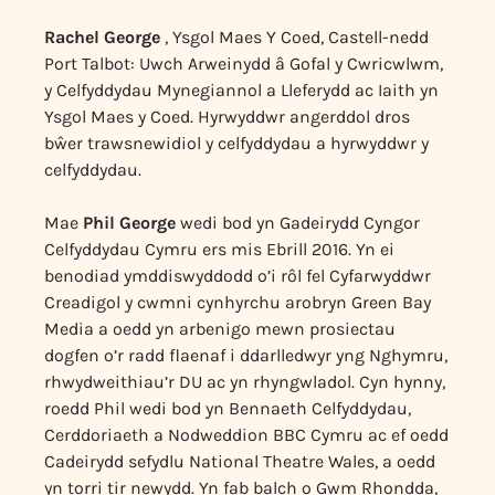
Rachel George
, Ysgol Maes Y Coed, Castell-nedd
Port Talbot: Uwch Arweinydd â Gofal y Cwricwlwm,
y Celfyddydau Mynegiannol a Lleferydd ac Iaith yn
Ysgol Maes y Coed. Hyrwyddwr angerddol dros
bŵer trawsnewidiol y celfyddydau a hyrwyddwr y
celfyddydau.
Mae
Phil George
wedi bod yn Gadeirydd Cyngor
Celfyddydau Cymru ers mis Ebrill 2016. Yn ei
benodiad ymddiswyddodd o’i rôl fel Cyfarwyddwr
Creadigol y cwmni cynhyrchu arobryn Green Bay
Media a oedd yn arbenigo mewn prosiectau
dogfen o’r radd flaenaf i ddarlledwyr yng Nghymru,
rhwydweithiau’r DU ac yn rhyngwladol. Cyn hynny,
roedd Phil wedi bod yn Bennaeth Celfyddydau,
Cerddoriaeth a Nodweddion BBC Cymru ac ef oedd
Cadeirydd sefydlu National Theatre Wales, a oedd
yn torri tir newydd. Yn fab balch o Gwm Rhondda,