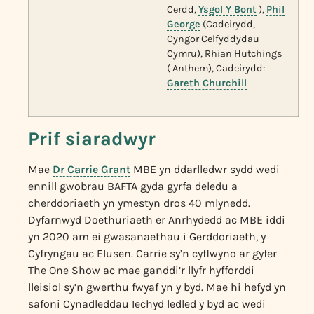
Cerdd,
Ysgol Y Bont
),
Phil
George
(Cadeirydd,
Cyngor Celfyddydau
Cymru), Rhian Hutchings
( Anthem), Cadeirydd:
Gareth Churchill
Prif siaradwyr
Mae
Dr
Carrie
Grant
MBE yn ddarlledwr sydd wedi
ennill gwobrau BAFTA gyda gyrfa deledu a
cherddoriaeth yn ymestyn dros 40 mlynedd.
Dyfarnwyd Doethuriaeth er Anrhydedd ac MBE iddi
yn 2020 am ei gwasanaethau i Gerddoriaeth, y
Cyfryngau ac Elusen.
Carrie sy’n
cyflwyno ar gyfer
The One Show ac mae ganddi’r llyfr hyfforddi
lleisiol sy’n gwerthu fwyaf yn y byd. Mae hi hefyd yn
safoni Cynadleddau Iechyd ledled y byd ac wedi