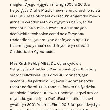
rhaglen Dysgu Hygyrch rhwng 2005 a 2013, a
hefyd gyda Drake Music mewn amrywiaeth o rolau
ers 2007. Mae Michael yn credu’n angerddol mewn
gwneud cerddoriaeth yn hygyrch i bawb, ac fel
cerddor ei hun mae’n gwneud Alt-Indie gan
ddefnyddio technoleg cerdd ac offerynnau
traddodiadol, yn aml gan ddefnyddio apiau a
thechnegau y mae’n eu defnyddio yn ei waith
Cerddoriaeth Gymunedol.
Mae Ruth Fabby MBE, DL,
Cyfarwyddwr,
Celfyddydau Anabledd Cymru, wedi gweithio yn y
sector celfyddydau ers dros 40 mlynedd, gan
ddechrau fel perfformiwr, awdur ac ymarferydd
theatr gorfforol. Bu’n rhan o Fforwm Celfyddydau
Anabledd Gogledd Orllewin Lloegr yn Lerpwl am 23
mlynedd, gan sefydlu DaDaFest a enillodd sawl
gwobr yn 2001. Ym mis Ebrill 2015 fe’i penodwyd yn