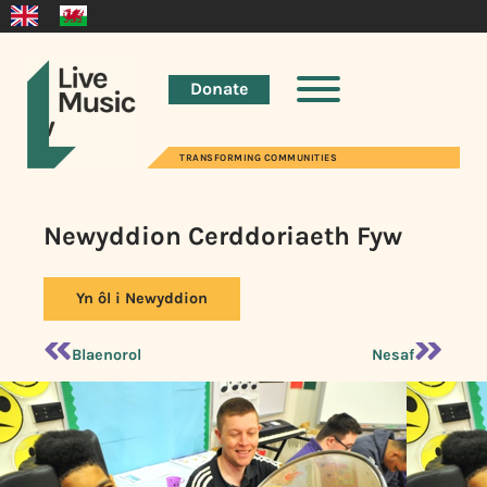
Donate
TRANSFORMING COMMUNITIES
Newyddion Cerddoriaeth Fyw
Yn ôl i Newyddion
Blaenorol
Nesaf