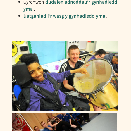
Cyrchwch
dudalen adnoddau’r gynhadledd
yma
.
Datganiad i’r wasg y gynhadledd yma
.