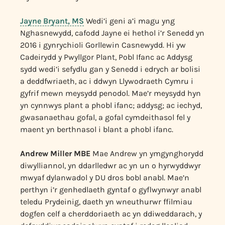
Jayne Bryant, MS
Wedi’i geni a’i magu yng
Nghasnewydd, cafodd Jayne ei hethol i’r Senedd yn
2016 i gynrychioli Gorllewin Casnewydd. Hi yw
Cadeirydd y Pwyllgor Plant, Pobl Ifanc ac Addysg
sydd wedi’i sefydlu gan y Senedd i edrych ar bolisi
a deddfwriaeth, ac i ddwyn Llywodraeth Cymru i
gyfrif mewn meysydd penodol. Mae’r meysydd hyn
yn cynnwys plant a phobl ifanc; addysg; ac iechyd,
gwasanaethau gofal, a gofal cymdeithasol fel y
maent yn berthnasol i blant a phobl ifanc.
Andrew Miller MBE
Mae Andrew yn ymgynghorydd
diwylliannol, yn ddarlledwr ac yn un o hyrwyddwyr
mwyaf dylanwadol y DU dros bobl anabl. Mae’n
perthyn i’r genhedlaeth gyntaf o gyflwynwyr anabl
teledu Prydeinig, daeth yn wneuthurwr ffilmiau
dogfen celf a cherddoriaeth ac yn ddiweddarach, y