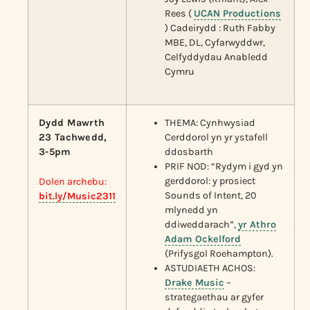
Rees (
UCAN Productions
) Cadeirydd : Ruth Fabby
MBE, DL, Cyfarwyddwr,
Celfyddydau Anabledd
Cymru
Dydd Mawrth
THEMA: Cynhwysiad
23 Tachwedd,
Cerddorol yn yr ystafell
3-5pm
ddosbarth
PRIF NOD: “Rydym i gyd yn
gerddorol: y prosiect
Dolen archebu:
Sounds of Intent, 20
bit.ly/Music2311
mlynedd yn
ddiweddarach”,
yr Athro
Adam Ockelford
(Prifysgol Roehampton).
ASTUDIAETH ACHOS:
Drake Music
–
strategaethau ar gyfer