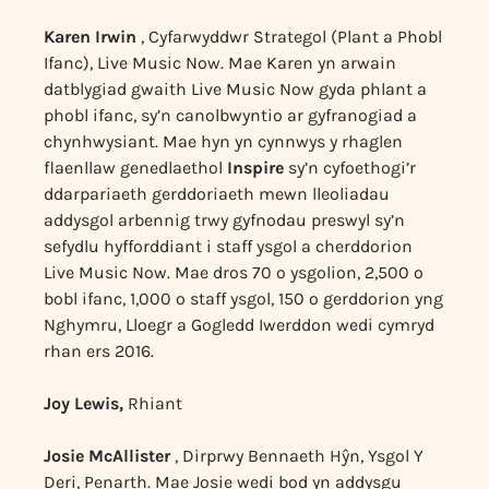
Karen Irwin
, Cyfarwyddwr Strategol (Plant a Phobl
Ifanc), Live Music Now. Mae Karen yn arwain
datblygiad gwaith Live Music Now gyda phlant a
phobl ifanc, sy’n canolbwyntio ar gyfranogiad a
chynhwysiant. Mae hyn yn cynnwys y rhaglen
flaenllaw genedlaethol
Inspire
sy’n cyfoethogi’r
ddarpariaeth gerddoriaeth mewn lleoliadau
addysgol arbennig trwy gyfnodau preswyl sy’n
sefydlu hyfforddiant i staff ysgol a cherddorion
Live Music Now. Mae dros 70 o ysgolion, 2,500 o
bobl ifanc, 1,000 o staff ysgol, 150 o gerddorion yng
Nghymru, Lloegr a Gogledd Iwerddon wedi cymryd
rhan ers 2016.
Joy Lewis,
Rhiant
Josie
McAllister
, Dirprwy Bennaeth Hŷn, Ysgol Y
Deri, Penarth. Mae Josie wedi bod yn addysgu