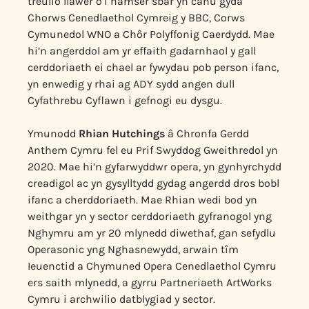
treulio llawer o’i hamser sbâr yn canu gyda
Chorws Cenedlaethol Cymreig y BBC, Corws
Cymunedol WNO a Chôr Polyffonig Caerdydd. Mae
hi’n angerddol am yr effaith gadarnhaol y gall
cerddoriaeth ei chael ar fywydau pob person ifanc,
yn enwedig y rhai ag ADY sydd angen dull
Cyfathrebu Cyflawn i gefnogi eu dysgu.
Ymunodd
Rhian Hutchings
â Chronfa Gerdd
Anthem Cymru fel eu Prif Swyddog Gweithredol yn
2020. Mae hi’n gyfarwyddwr opera, yn gynhyrchydd
creadigol ac yn gysylltydd gydag angerdd dros bobl
ifanc a cherddoriaeth. Mae Rhian wedi bod yn
weithgar yn y sector cerddoriaeth gyfranogol yng
Nghymru am yr 20 mlynedd diwethaf, gan sefydlu
Operasonic yng Nghasnewydd, arwain tîm
Ieuenctid a Chymuned Opera Cenedlaethol Cymru
ers saith mlynedd, a gyrru Partneriaeth ArtWorks
Cymru i archwilio datblygiad y sector.