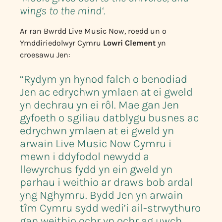
wings to the mind
‘
.
Ar ran Bwrdd Live Music Now, roedd un o
Ymddiriedolwyr Cymru
Lowri Clement
yn
croesawu Jen:
“Rydym yn hynod falch o benodiad
Jen ac edrychwn ymlaen at ei gweld
yn dechrau yn ei rôl. Mae gan Jen
gyfoeth o sgiliau datblygu busnes ac
edrychwn ymlaen at ei gweld yn
arwain Live Music Now Cymru i
mewn i ddyfodol newydd a
llewyrchus fydd yn ein gweld yn
parhau i weithio ar draws bob ardal
yng Nghymru. Bydd Jen yn arwain
tîm Cymru sydd wedi’i ail-strwythuro
gan weithio ochr yn ochr ag uwch