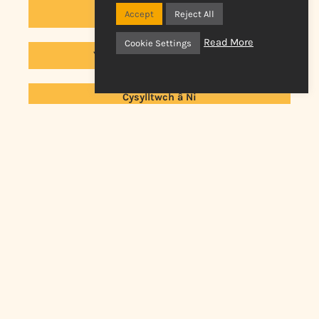
Astudiaethau achos
Accept
Reject All
Read More
Cookie Settings
Ymunwch â'n rhestr bostio
Cysylltwch â Ni
Yn ôl i Newyddion
Blaenorol
Nesaf
Llyfrgell Fideo Ar-lein
Swyddfa gofrestredig: Live Music Now, 46 Montclair Drive,