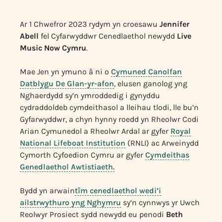
Ar 1 Chwefror 2023 rydym yn croesawu
Jennifer
Abell
fel Cyfarwyddwr Cenedlaethol newydd
Live
Music Now Cymru
.
Mae Jen yn ymuno â ni o
Cymuned Canolfan
Datblygu De Glan-yr-afon
, elusen ganolog yng
Nghaerdydd sy’n ymroddedig i gynyddu
cydraddoldeb cymdeithasol a lleihau tlodi, lle bu’n
Gyfarwyddwr, a chyn hynny roedd yn Rheolwr Codi
Arian Cymunedol a Rheolwr Ardal ar gyfer
Royal
National Lifeboat Institution
(RNLI) ac Arweinydd
Cymorth Cyfoedion Cymru ar gyfer
Cymdeithas
Genedlaethol Awtistiaeth.
Bydd yn arwain
tîm cenedlaethol wedi’i
ailstrwythuro yng Nghymru
sy’n cynnwys yr Uwch
Reolwyr Prosiect sydd newydd eu penodi
Beth