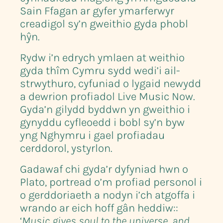
Sain Ffagan ar gyfer ymarferwyr
creadigol sy’n gweithio gyda phobl
hŷn.
Rydw i’n edrych ymlaen at weithio
gyda thîm Cymru sydd wedi’i ail-
strwythuro, cyfuniad o lygaid newydd
a dewrion profiadol Live Music Now.
Gyda’n gilydd byddwn yn gweithio i
gynyddu cyfleoedd i bobl sy’n byw
yng Nghymru i gael profiadau
cerddorol, ystyrlon.
Gadawaf chi gyda’r dyfyniad hwn o
Plato, portread o’m profiad personol i
o gerddoriaeth a nodyn i’ch atgoffa i
wrando ar eich hoff gân heddiw::
‘
Music gives soul to the universe, and