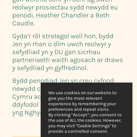
reolwyr prosiectau sydd newydd eu
penodi, Heather Chandler a Beth
Caudle.
Gyda’r rôl strategol well hon, bydd
Jen yn rhan o dîm uwch reolwyr y
sefydliad yn y DU gan sicrhau
partneriaeth waith agosach ar draws
y sefydliad yn gyffredinol.
Bydd penodiad Jen yn creu cyfnod
newydd cyffrous i Live Music Now
We use cookies on our website to
Cymru ac edrychwn ymlaen at
give you the most relevant
ddyfodol newydd, cyffrous i’r elusen
experience by remembering your
preferences and repeat visits.
yng Nghymru.”
By clicking “Accept”, you consent to
the use of ALL the cookies. However,
you may visit "Cookie Settings" to
provide a controlled consent.