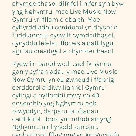
chymdeithasol difrifol i nifer sy’n byw
yng Nghymru, mae Live Music Now
Cymru yn fflam o obaith. Mae
cyffyrddiadau cerddorol yn drysor o
fuddiannau; cyswllt cymdeithasol,
cynyddu lefelau ffocws a datblygu
sgiliau creadigol a chymdeithasol.
Rydw i’n barod wedi cael fy synnu
gan y cyfraniadau y mae Live Music
Now Cymru yn eu gwneud i ffabrig
cerddorol a diwylliannol Cymru;
cyflogi a hyfforddi mwy na 40
ensemble yng Nghymru bob
blwyddyn, darparu profiadau
cerddorol i bobl ym mhob sir yng
Nghymru a’r llynedd, darparu
cynhadledd fflaglong yn Amgueddfa