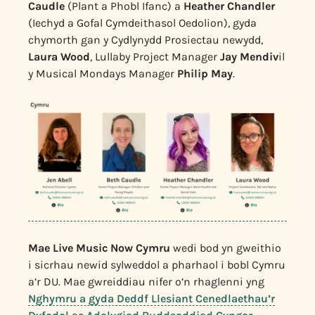
Caudle
(Plant a Phobl Ifanc) a
Heather Chandler
(Iechyd a Gofal Cymdeithasol Oedolion), gyda
chymorth gan y Cydlynydd Prosiectau newydd,
Laura Wood
, Lullaby Project Manager
Jay
Mendiv
il
y Musical Mondays Manager
Philip May
.
Mae Live Music Now Cymru
wedi bod yn gweithio
i sicrhau newid sylweddol a pharhaol i bobl Cymru
a’r DU. Mae gwreiddiau nifer o’n rhaglenni yng
Nghymru a gyda Deddf Llesiant Cenedlaethau’r