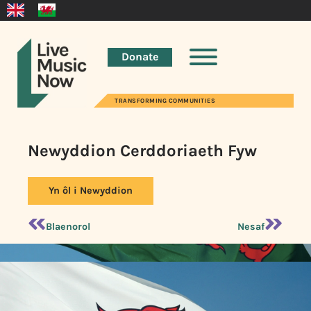
Donate
TRANSFORMING COMMUNITIES
Newyddion Cerddoriaeth Fyw
Yn ôl i Newyddion
Blaenorol
Nesaf