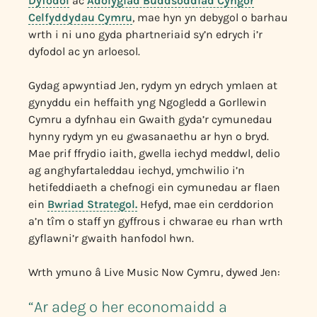
Dyfodol
ac
Adolygiad Buddsoddiad Cyngor
Celfyddydau Cymru
, mae hyn yn debygol o barhau
wrth i ni uno gyda phartneriaid sy’n edrych i’r
dyfodol ac yn arloesol.
Gydag apwyntiad Jen, rydym yn edrych ymlaen at
gynyddu ein heffaith yng Ngogledd a Gorllewin
Cymru a dyfnhau ein Gwaith gyda’r cymunedau
hynny rydym yn eu gwasanaethu ar hyn o bryd.
Mae prif ffrydio iaith, gwella iechyd meddwl, delio
ag anghyfartaleddau iechyd, ymchwilio i’n
hetifeddiaeth a chefnogi ein cymunedau ar flaen
ein
Bwriad Strategol.
Hefyd, mae ein cerddorion
a’n tîm o staff yn gyffrous i chwarae eu rhan wrth
gyflawni’r gwaith hanfodol hwn.
Wrth ymuno â Live Music Now Cymru, dywed Jen:
“Ar adeg o her economaidd a